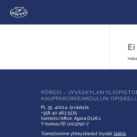
Ei
Hake
PÖRSSI – JYVÄSKYLÄN YLIOPIST
KAUPPAKORKEAKOULUN OPISKELI
PL 35, 40014 Jyväskylä
+358 40 483 5575
toimisto/office: Agora D126.1
Y-tunnus/ID 1003790-7
Toimistomme yhteystiedot löydät
täältä
.