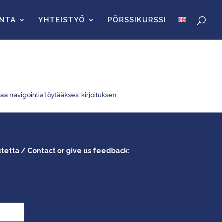
INTA
YHTEISTYÖ
PÖRSSIKURSSI
aa navigointia löytääksesi kirjoituksen.
utetta / Contact or give us feedback: