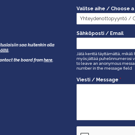
Valitse aihe / Choose a
Sähköposti / Email
tuslaisiin saa kuitenkin olla
äältä
.
Jätä kenttä täyttämättä, mikäli 
myös jättää puhelinnumerosi vi
 contact the board from
here
.
to leave an anonymous message
number in the message field
Viesti / Message
*