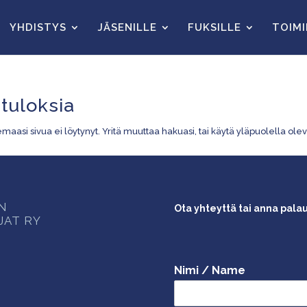
YHDISTYS
JÄSENILLE
FUKSILLE
TOIM
 tuloksia
maasi sivua ei löytynyt. Yritä muuttaa hakuasi, tai käytä yläpuolella olev
ON
Ota yhteyttä tai anna pala
JAT RY
Nimi / Name