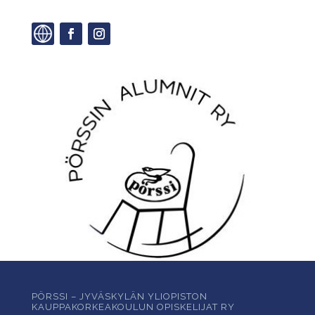
PÖRSSI – JYVÄSKYLÄN YLIOPISTON
KAUPPAKORKEAKOULUN OPISKELIJAT RY