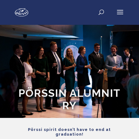
PÖRSSIN ALUMNIT
RY
Pörssi spirit doesn’t have to end at
graduation!