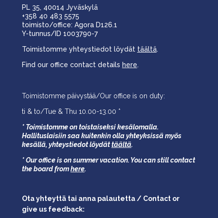
PL 35, 40014 Jyväskylä
+358 40 483 5575
toimisto/office: Agora D126.1
Y-tunnus/ID 1003790-7
Toimistomme yhteystiedot löydät
täältä
.
Find our office contact details
here
.
Toimistomme päivystää/Our office is on duty:
ti & to/Tue & Thu 10.00-13.00 *
* Toimistomme on toistaiseksi kesälomalla.
Hallituslaisiin saa kuitenkin olla yhteyksissä myös
kesällä,
yhteystiedot löydät
täältä
.
* Our office is on summer vacation. You can still contact
the board from
here
.
Ota yhteyttä tai anna palautetta / Contact or
give us feedback: