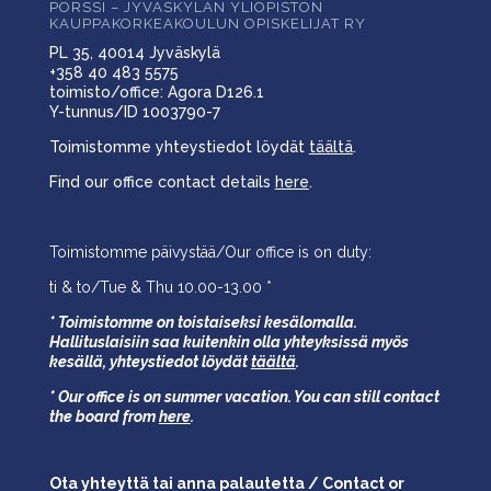
PÖRSSI – JYVÄSKYLÄN YLIOPISTON
KAUPPAKORKEAKOULUN OPISKELIJAT RY
PL 35, 40014 Jyväskylä
+358 40 483 5575
toimisto/office: Agora D126.1
Y-tunnus/ID 1003790-7
Toimistomme yhteystiedot löydät
täältä
.
Find our office contact details
here
.
Toimistomme päivystää/Our office is on duty:
ti & to/Tue & Thu 10.00-13.00 *
* Toimistomme on toistaiseksi kesälomalla.
Hallituslaisiin saa kuitenkin olla yhteyksissä myös
kesällä,
yhteystiedot löydät
täältä
.
* Our office is on summer vacation. You can still contact
the board from
here
.
Ota yhteyttä tai anna palautetta / Contact or