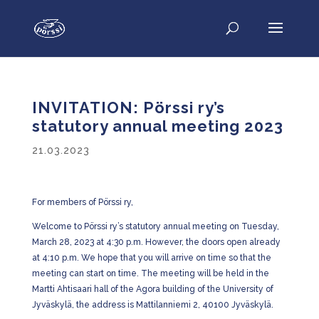
INVITATION: Pörssi ry’s
statutory annual meeting 2023
21.03.2023
For members of Pörssi ry,
Welcome to Pörssi ry’s statutory annual meeting on Tuesday,
March 28, 2023 at 4:30 p.m. However, the doors open already
at 4:10 p.m. We hope that you will arrive on time so that the
meeting can start on time. The meeting will be held in the
Martti Ahtisaari hall of the Agora building of the University of
Jyväskylä, the address is Mattilanniemi 2, 40100 Jyväskylä.