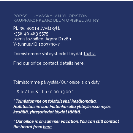
PÖRSSI – JYVÄSKYLÄN YLIOPISTON
KAUPPAKORKEAKOULUN OPISKELIJAT RY
PL 35, 40014 Jyväskylä
+358 40 483 5575
toimisto/office: Agora D126.1
Y-tunnus/ID 1003790-7
Toimistomme yhteystiedot löydät
täältä
.
Find our office contact details
here
.
Toimistomme päivystää/Our office is on duty:
ti & to/Tue & Thu 10.00-13.00 *
* Toimistomme on toistaiseksi kesälomalla.
Hallituslaisiin saa kuitenkin olla yhteyksissä myös
kesällä,
yhteystiedot löydät
täältä
.
* Our office is on summer vacation. You can still contact
the board from
here
.