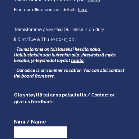
Find our office contact details
here
.
Toimistomme päivystää/Our office is on duty:
ti & to/Tue & Thu 10.00-13.00 *
* Toimistomme on toistaiseksi kesälomalla.
Hallituslaisiin saa kuitenkin olla yhteyksissä myös
kesällä,
yhteystiedot löydät
täältä
.
* Our office is on summer vacation. You can still contact
the board from
here
.
Ota yhteyttä tai anna palautetta / Contact or
give us feedback:
Nimi / Name