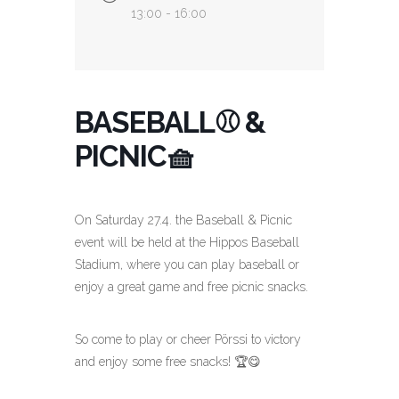
13:00 - 16:00
BASEBALL⚾️ &
PICNIC🧺
On Saturday 27.4. the Baseball & Picnic
event will be held at the Hippos Baseball
Stadium, where you can play baseball or
enjoy a great game and free picnic snacks.
So come to play or cheer Pörssi to victory
and enjoy some free snacks! 🏆😋