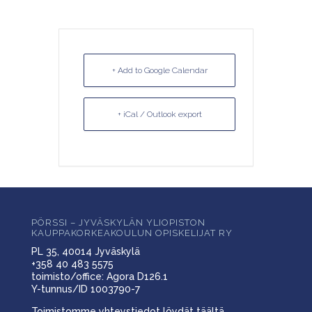
+ Add to Google Calendar
+ iCal / Outlook export
PÖRSSI – JYVÄSKYLÄN YLIOPISTON
KAUPPAKORKEAKOULUN OPISKELIJAT RY
PL 35, 40014 Jyväskylä
+358 40 483 5575
toimisto/office: Agora D126.1
Y-tunnus/ID 1003790-7
Toimistomme yhteystiedot löydät
täältä
.