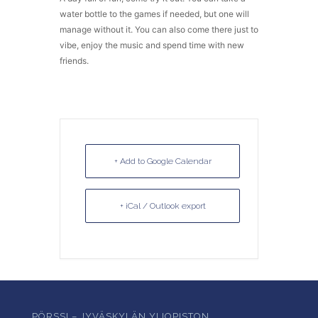
water bottle to the games if needed, but one will
manage without it. You can also come there just to
vibe, enjoy the music and spend time with new
friends.
+ Add to Google Calendar
+ iCal / Outlook export
PÖRSSI – JYVÄSKYLÄN YLIOPISTON