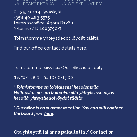
KAUPPAKORKEAKOULUN OPISKELIJAT RY
PL 35, 40014 Jyväskylä
+358 40 483 5575
toimisto/office: Agora D126.1
Y-tunnus/ID 1003790-7
Toimistomme yhteystiedot löydät
täältä
.
Find our office contact details
here
.
Toimistomme päivystää/Our office is on duty:
ti & to/Tue & Thu 10.00-13.00 *
* Toimistomme on toistaiseksi kesälomalla.
Hallituslaisiin saa kuitenkin olla yhteyksissä myös
kesällä,
yhteystiedot löydät
täältä
.
* Our office is on summer vacation. You can still contact
the board from
here
.
Ota yhteyttä tai anna palautetta / Contact or