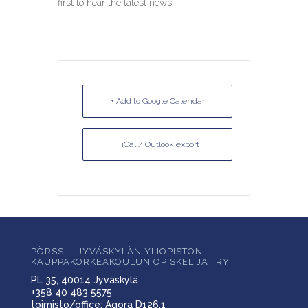
first to hear the latest news!
+ Add to Google Calendar
+ iCal / Outlook export
PÖRSSI – JYVÄSKYLÄN YLIOPISTON
KAUPPAKORKEAKOULUN OPISKELIJAT RY
PL 35, 40014 Jyväskylä
+358 40 483 5575
toimisto/office: Agora D126.1