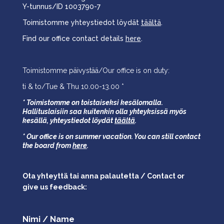
Y-tunnus/ID 1003790-7
Toimistomme yhteystiedot löydät
täältä
.
Find our office contact details
here
.
Toimistomme päivystää/Our office is on duty:
ti & to/Tue & Thu 10.00-13.00 *
* Toimistomme on toistaiseksi kesälomalla.
Hallituslaisiin saa kuitenkin olla yhteyksissä myös
kesällä,
yhteystiedot löydät
täältä
.
* Our office is on summer vacation. You can still contact
the board from
here
.
Ota yhteyttä tai anna palautetta / Contact or
give us feedback:
Nimi / Name