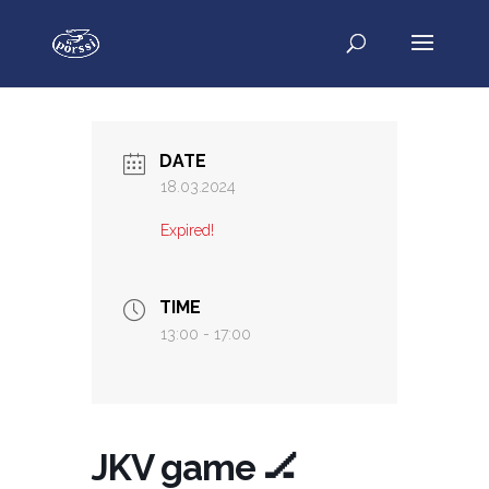
DATE
18.03.2024
Expired!
TIME
13:00 - 17:00
JKV game 🏒