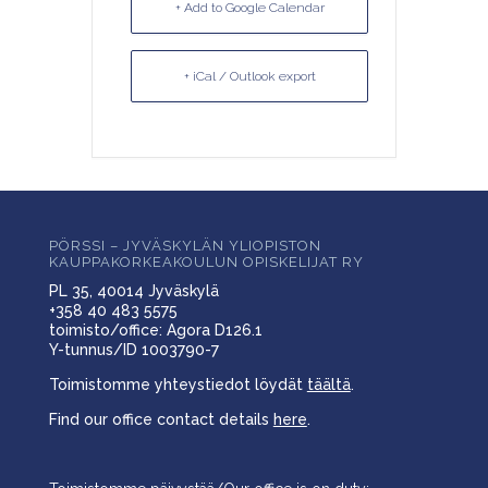
+ Add to Google Calendar
+ iCal / Outlook export
PÖRSSI – JYVÄSKYLÄN YLIOPISTON
KAUPPAKORKEAKOULUN OPISKELIJAT RY
PL 35, 40014 Jyväskylä
+358 40 483 5575
toimisto/office: Agora D126.1
Y-tunnus/ID 1003790-7
Toimistomme yhteystiedot löydät
täältä
.
Find our office contact details
here
.