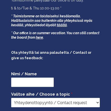
Toimistomme päivystää/Our office is on duty:
ti & to/Tue & Thu 10.00-13.00 *
* Toimistomme on toistaiseksi kesälomalla.
Hallituslaisiin saa kuitenkin olla yhteyksissä myös
kesällä,
yhteystiedot löydät
täältä
.
* Our office is on summer vacation. You can still contact
the board from
here
.
Ota yhteyttä tai anna palautetta / Contact or
give us feedback:
Nimi / Name
Valitse aihe / Choose a topic
*