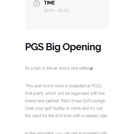
TIME
15:00 - 22:00
PGS Big Opening
It’s a ball in the air and a nice rattle!⛳️
This and much more is expected at PGS’s
first event, which will be organised with the
brand new partner, Pallo Ilmaa Golf Lounge.
Grab your golf buddy or come and try out
the sport for the first time with a relaxed vibe.
In the simulator, you can get acquainted with