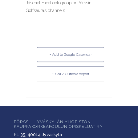
Jäsenet Facebook group or Pörssin
Golfseura’s channels
+ Add to Google Calendar
+ iCal / Outlook export
PÖRSSI – JYVÄSKYLÄN YLIOPISTON
KAUPPAKORKEAKOULUN OPISKELIJAT RY
PL 35, 40014 Jyväskylä