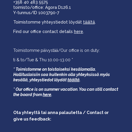
+358 40 483 5575
toimisto/office: Agora D126.1
Y-tunnus/ID 1003790-7
Toimistomme yhteystiedot löydät
täältä
.
Find our office contact details
here
.
Toimistomme päivystää/Our office is on duty:
ti & to/Tue & Thu 10.00-13.00 *
* Toimistomme on toistaiseksi kesälomalla.
Hallituslaisiin saa kuitenkin olla yhteyksissä myös
kesällä,
yhteystiedot löydät
täältä
.
* Our office is on summer vacation. You can still contact
the board from
here
.
Ota yhteyttä tai anna palautetta / Contact or
give us feedback: