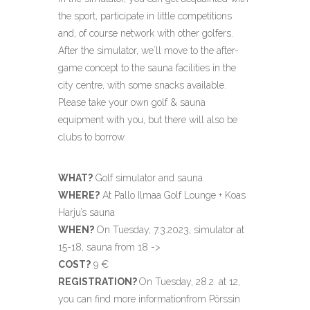
the sport, participate in little competitions
and, of course network with other golfers.
After the simulator, we´ll move to the after-
game concept to the sauna facilities in the
city centre, with some snacks available.
Please take your own golf & sauna
equipment with you, but there will also be
clubs to borrow.
WHAT?
Golf simulator and sauna
WHERE?
At Pallo Ilmaa Golf Lounge + Koas
Harju’s sauna
WHEN?
On Tuesday, 7.3.2023, simulator at
15-18, sauna from 18 ->
COST?
9 €
REGISTRATION?
On
Tuesday
, 28.2. at 12,
y
ou can find more informationfrom Pörssin