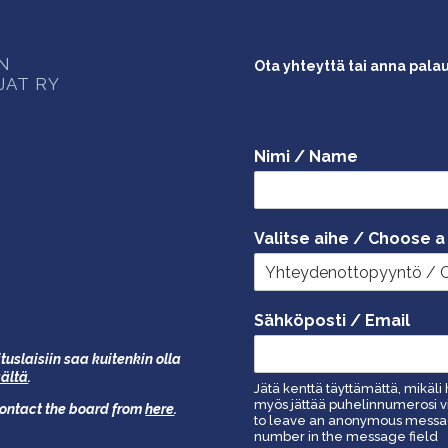
ON
Ota yhteyttä tai anna pala
JAT RY
Nimi / Name
Valitse aihe / Choose a
Sähköposti / Email
tuslaisiin saa kuitenkin olla
äältä
.
Jätä kenttä täyttämättä, mikäli 
myös jättää puhelinnumerosi vi
 contact the board from
here
.
to leave an anonymous message
number in the message field