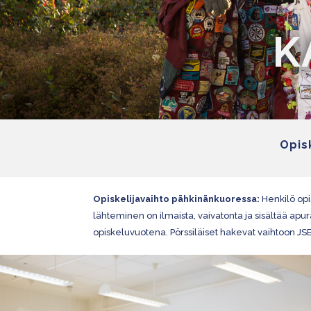
K
Opis
Opiskelijavaihto pähkinänkuoressa:
Henkilö opi
lähteminen on ilmaista, vaivatonta ja sisältää apu
opiskeluvuotena. Pörssiläiset hakevat vaihtoon JSB