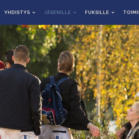
YHDISTYS
JÄSENILLE
FUKSILLE
TOIM