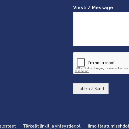
Viesti / Message
*
Lähetä / Send
selosteet
Tärkeät linkit ja yhteystiedot
Ilmoittautumisehdo