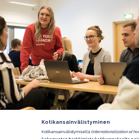
Kotikansainvälistyminen
Kotikansainvälistymisellä
(internationalization at h