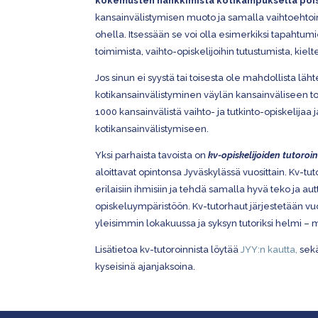
kokemusten hankkimista kotikampukselta poi
kansainvälistymisen muoto ja samalla vaihtoehtoi
ohella. Itsessään se voi olla esimerkiksi tapahtum
toimimista, vaihto-opiskelijoihin tutustumista, kiel
Jos sinun ei syystä tai toisesta ole mahdollista läh
kotikansainvälistyminen väylän kansainväliseen to
1000 kansainvälistä vaihto- ja tutkinto-opiskelijaa
kotikansainvälistymiseen.
Yksi parhaista tavoista on
kv-opiskelijoiden tutoroin
aloittavat opintonsa Jyväskylässä vuosittain. Kv-t
erilaisiin ihmisiin ja tehdä samalla hyvä teko ja 
opiskeluympäristöön. Kv-tutorhaut järjestetään vu
yleisimmin lokakuussa ja syksyn tutoriksi helmi – 
Lisätietoa kv-tutoroinnista löytää
JYY:n kautta,
sekä
kyseisinä ajanjaksoina.