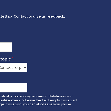
utetta / Contact or give us feedback:
 topic
*
haluat jättää anonyymin viestin. Halutessasi voit
estikenttään. // Leave the field empty if you want
. If you wish, you can also leave your phone