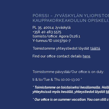
PÖRSSI – JYVÄSKYLÄN YLIOPIST
KAUPPAKORKEAKOULUN OPISKELI
PL 35, 40014 Jyväskylä
+358 40 483 5575
toimisto/office: Agora D126.1
Y-tunnus/ID 1003790-7
Toimistomme yhteystiedot löydät
täältä
.
Find our office contact details
here
.
Toimistomme päivystää/Our office is on duty:
ti & to/Tue & Thu 10.00-13.00 *
* Toimistomme on toistaiseksi kesälomalla. Halli
yhteyksissä myös kesällä,
yhteystiedot löydät
t
* Our office is on summer vacation. You can still