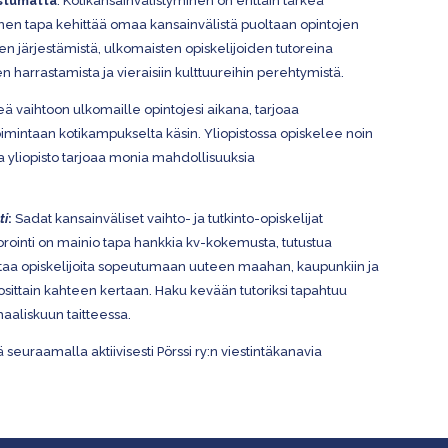
stumatta
. Kotikansainvälistyminen on erittäin tärkeä
nen tapa kehittää omaa kansainvälistä puoltaan opintojen
ien järjestämistä, ulkomaisten opiskelijoiden tutoreina
ten harrastamista ja vieraisiin kulttuureihin perehtymistä.
teä vaihtoon ulkomaille opintojesi aikana, tarjoaa
imintaan kotikampukselta käsin. Yliopistossa opiskelee noin
 ja yliopisto tarjoaa monia mahdollisuuksia
ti
:
Sadat kansainväliset vaihto- ja tutkinto-opiskelijat
utorointi on mainio tapa hankkia kv-kokemusta, tutustua
auttaa opiskelijoita sopeutumaan uuteen maahan, kaupunkiin ja
osittain kahteen kertaan. Haku kevään tutoriksi tapahtuu
maaliskuun taitteessa.
 seuraamalla aktiivisesti Pörssi ry:n viestintäkanavia