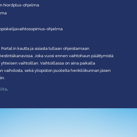
en Nordplus-ohjelma
elma
) opiskelijavaihtosopimus-ohjelma
 Portal:in kautta ja asiasta tullaan ohjeistamaan
estintäkanavissa. Joka vuosi ennen vaihtohaun päättymistä
e yhteisen vaihtoillan. Vaihtoillassa on aina paikalla
 vaihdosta, sekä yliopiston puolelta henkilökunnan jäsen
in.
ilta
.