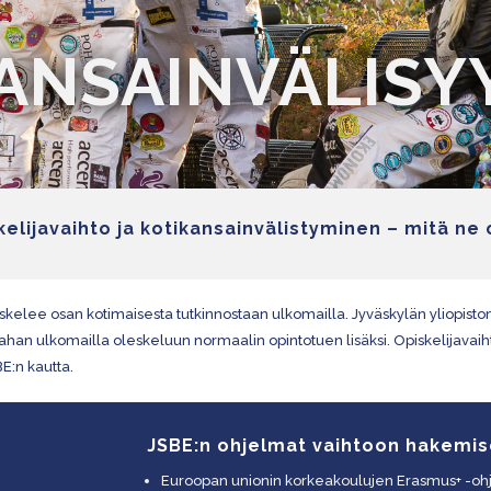
ANSAINVÄLISY
kelijavaihto ja kotikansainvälistyminen – mitä ne 
skelee osan kotimaisesta tutkinnostaan ulkomailla. Jyväskylän yliopisto
rahan ulkomailla oleskeluun normaalin opintotuen lisäksi. Opiskelijavaih
E:n kautta.
JSBE:n ohjelmat vaihtoon hakemis
Euroopan unionin korkeakoulujen Erasmus+ -o