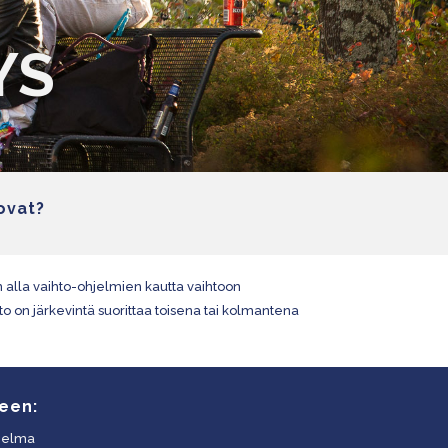
YS
ovat?
n alla vaihto-ohjelmien kautta vaihtoon
to on järkevintä suorittaa toisena tai kolmantena
een:
hjelma