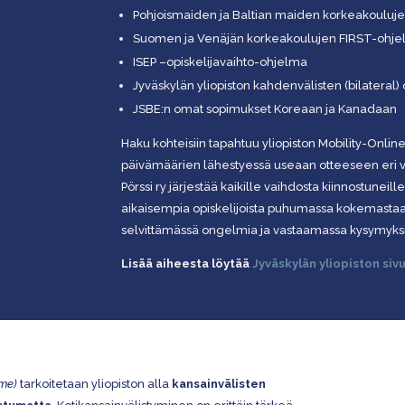
Pohjoismaiden ja Baltian maiden korkeakouluj
Suomen ja Venäjän korkeakoulujen FIRST-ohj
ISEP –opiskelijavaihto-ohjelma
Jyväskylän yliopiston kahdenvälisten (bilateral
JSBE:n omat sopimukset Koreaan ja Kanadaan
Haku kohteisiin tapahtuu yliopiston Mobility-Online
päivämäärien lähestyessä useaan otteeseen eri vi
Pörssi ry järjestää kaikille vaihdosta kiinnostuneill
aikaisempia opiskelijoista puhumassa kokemastaan
selvittämässä ongelmia ja vastaamassa kysymyksi
Lisää aiheesta löytää
Jyväskylän yliopiston sivu
ome)
tarkoitetaan yliopiston alla
kansainvälisten