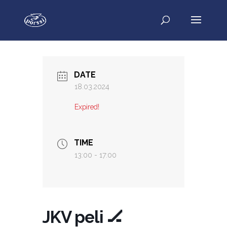
DATE
18.03.2024
Expired!
TIME
13:00 - 17:00
JKV peli 🏒