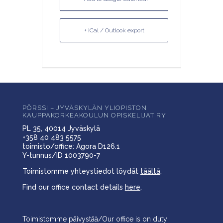
+ iCal / Outlook export
PÖRSSI – JYVÄSKYLÄN YLIOPISTON
KAUPPAKORKEAKOULUN OPISKELIJAT RY
PL 35, 40014 Jyväskylä
+358 40 483 5575
toimisto/office: Agora D126.1
Y-tunnus/ID 1003790-7
Toimistomme yhteystiedot löydät
täältä
.
Find our office contact details
here
.
Toimistomme päivystää/Our office is on duty: