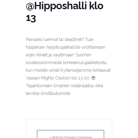
@Hipposhalli klo
13
Painaako luennot tai deadlinet? Tule
hippoksen harjoitusjäähallille unohtamaan
arjen kiireet ja nauttimaan Suomen
kovatasoisimmasta korkeakoulujääkiekosta,
kun meidän omat Kylteriveljemme kohtaavat
Vaasan Mighty Cocksin klo 13.00. 😎
Tapahtumaan ilmainen sisäänpääsy eikä
tarvitse ilmottautumista.
+ Add to Google Calendar