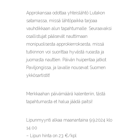
Approkansaa odottaa yhteislähtö Lutakon
satamassa, missä lähtöpaikka tarjoaa
vauhdikkaan alun tapahtumalle. Seuraavaksi
osallistujat pääsevät nauttimaan
monipuolisesta approkierroksesta, missä
tutkinnon voi suorittaa hyvästä ruoasta ja
juomasta nauttien. Päivän huipentaa jatkot
Paviljongissa, ja lavalle nousevat Suomen
ykkösartistit!
Merkkaahan päivämäärä kalenteriin, tästä
tapahtumasta et halua jäädä paitsi!
Lipunmyynti alkaa maanantaina 9.9.2024 klo
14.00
– Lipun hinta on 23 €/kpl