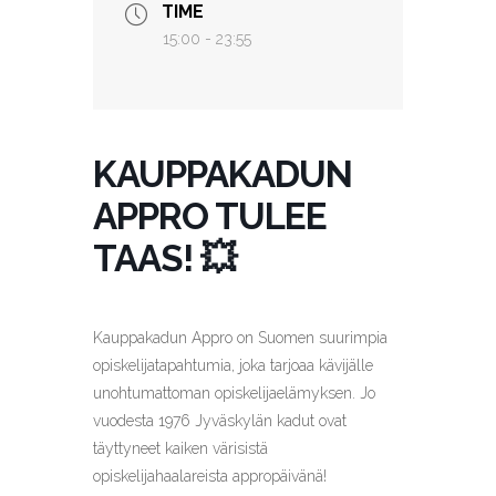
TIME
15:00 - 23:55
KAUPPAKADUN
APPRO TULEE
TAAS! 💥
Kauppakadun Appro on Suomen suurimpia
opiskelijatapahtumia, joka tarjoaa kävijälle
unohtumattoman opiskelijaelämyksen. Jo
vuodesta 1976 Jyväskylän kadut ovat
täyttyneet kaiken värisistä
opiskelijahaalareista appropäivänä!