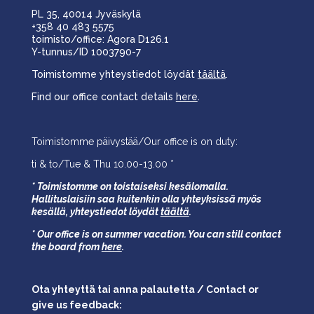
PL 35, 40014 Jyväskylä
+358 40 483 5575
toimisto/office: Agora D126.1
Y-tunnus/ID 1003790-7
Toimistomme yhteystiedot löydät
täältä
.
Find our office contact details
here
.
Toimistomme päivystää/Our office is on duty:
ti & to/Tue & Thu 10.00-13.00 *
* Toimistomme on toistaiseksi kesälomalla.
Hallituslaisiin saa kuitenkin olla yhteyksissä myös
kesällä,
yhteystiedot löydät
täältä
.
* Our office is on summer vacation. You can still contact
the board from
here
.
Ota yhteyttä tai anna palautetta / Contact or
give us feedback: