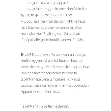
– Lippuja voi ostaa 1-3 kappaletta
– Lippuja tulee myyntiin yhteislähtöihin klo
15.40, 16.40, 17.00, 17.20 & 18.00
– Lippu sisältää yhteislähdön lähtöpaikalta,
ravintola- eli approkierroksen sekä jatkot
messukeskus Paviljongissa. Saavuthan
lähtöpaikalle 30 minuuttia ennen lähtöäsi.
❗️HUOM! Liput ovat Pörssin kannan lippuja,
mutta myynnistä ostetut liput vaihdetaan
rannekkeeksi yleisissä rannekkeenvaihdoissa,
joko ennakkorannekkeenvaihdossa tai
tapahtumapäivänä lähtöalueella. Näistä
tulossa lisätietoa myöhemmin Kauppakadun
Appron viestintäkanavissa.
Tapahtuma on osittain esteetön.