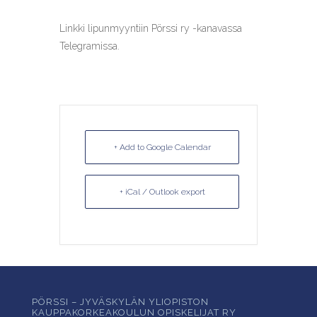
Linkki lipunmyyntiin Pörssi ry -kanavassa
Telegramissa.
+ Add to Google Calendar
+ iCal / Outlook export
PÖRSSI – JYVÄSKYLÄN YLIOPISTON
KAUPPAKORKEAKOULUN OPISKELIJAT RY