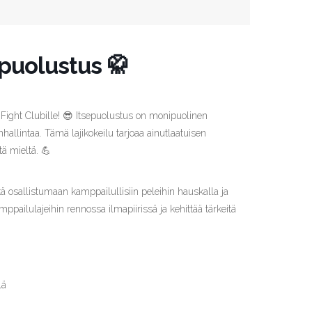
epuolustus 🥋
Fight Clubille! 😎 Itsepuolustus on monipuolinen
hallintaa. Tämä lajikokeilu tarjoaa ainutlaatuisen
tä mieltä. 💪
 osallistumaan kamppailullisiin peleihin hauskalla ja
amppailulajeihin rennossa ilmapiirissä ja kehittää tärkeitä
lä