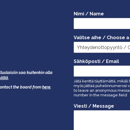
Nimi / Name
Valitse aihe / Choose a
Sähköposti / Email
tuslaisiin saa kuitenkin olla
äältä
.
Jätä kenttä täyttämättä, mikäli 
myös jättää puhelinnumerosi vi
 contact the board from
here
.
to leave an anonymous message
number in the message field
Viesti / Message
*