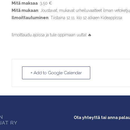
Mitä maksaa
: 3,50 €
Mitä mukaan
: Joustavat, mukavat urheiluvaatteet ilman vetoketju
Ilmoittautuminen
: Tiistaina 12.11. klo 12 alkaen Kideappissa
Ilmoittaudu ajoissa ja tule oppimaan uutta! 🔥
+ Add to Google Calendar
ON
Ota yhteyttä tai anna pala
JAT RY