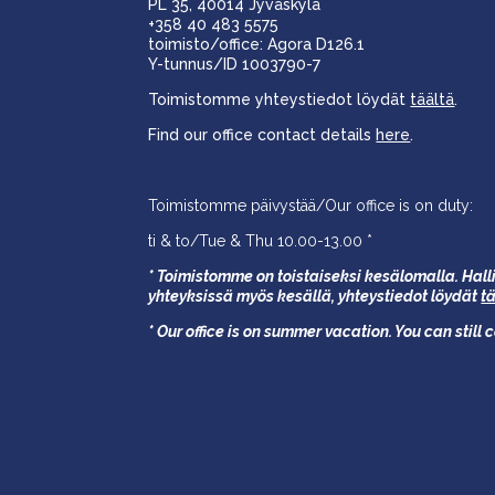
PL 35, 40014 Jyväskylä
+358 40 483 5575
toimisto/office: Agora D126.1
Y-tunnus/ID 1003790-7
Toimistomme yhteystiedot löydät
täältä
.
Find our office contact details
here
.
Toimistomme päivystää/Our office is on duty:
ti & to/Tue & Thu 10.00-13.00 *
* Toimistomme on toistaiseksi kesälomalla. Halli
yhteyksissä myös kesällä,
yhteystiedot löydät
t
* Our office is on summer vacation. You can still