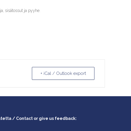
ja, sisätossut ja pyyhe.
+ iCal / Outlook export
utetta / Contact or give us feedback: