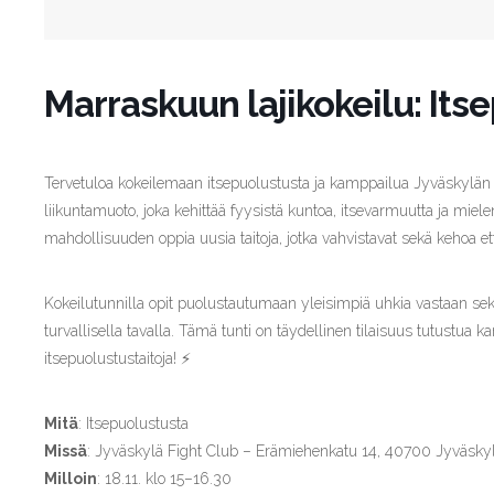
Marraskuun lajikokeilu: Its
Tervetuloa kokeilemaan itsepuolustusta ja kamppailua Jyväskylän 
liikuntamuoto, joka kehittää fyysistä kuntoa, itsevarmuutta ja mielen
mahdollisuuden oppia uusia taitoja, jotka vahvistavat sekä kehoa et
Kokeilutunnilla opit puolustautumaan yleisimpiä uhkia vastaan sekä
turvallisella tavalla. Tämä tunti on täydellinen tilaisuus tutustua k
itsepuolustustaitoja! ⚡️
Mitä
: Itsepuolustusta
Missä
: Jyväskylä Fight Club – Erämiehenkatu 14, 40700 Jyväsky
Milloin
: 18.11. klo 15–16.30