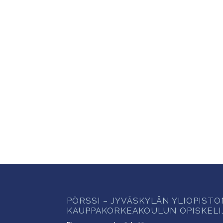
PÖRSSI – JYVÄSKYLÄN YLIOPIST
KAUPPAKORKEAKOULUN OPISKELI