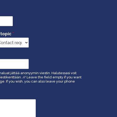
 topic
*
haluat jättää anonyymin viestin. Halutessasi voit
estikenttään. // Leave the field empty if you want
. If you wish, you can also leave your phone