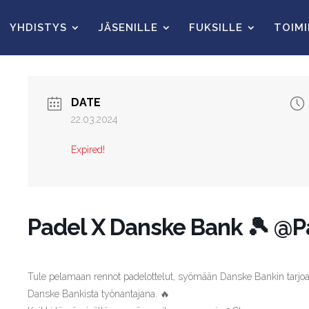
YHDISTYS
JÄSENILLE
FUKSILLE
TOIM
DATE
22.03.2024
Expired!
Padel X Danske Bank 🎾 @P
Tule pelamaan rennot padelottelut, syömään Danske Bankin tarjo
Danske Bankista työnantajana. 🔥