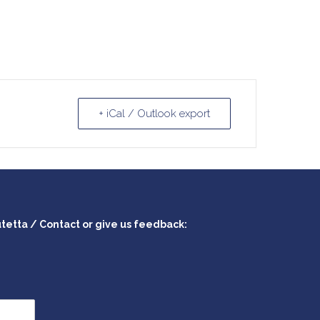
+ iCal / Outlook export
utetta / Contact or give us feedback: