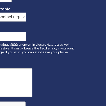
 topic
*
haluat jättää anonyymin viestin. Halutessasi voit
estikenttään. // Leave the field empty if you want
. If you wish, you can also leave your phone