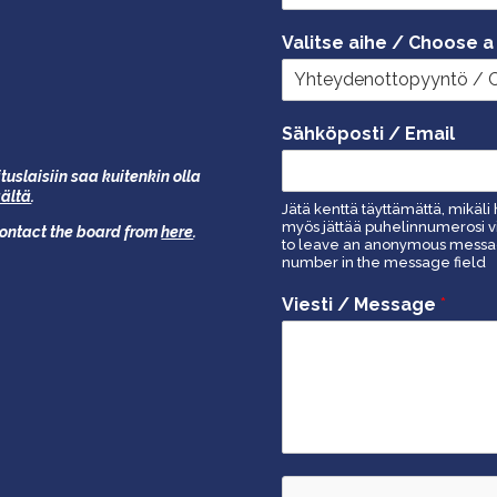
Valitse aihe / Choose a
Sähköposti / Email
tuslaisiin saa kuitenkin olla
äältä
.
Jätä kenttä täyttämättä, mikäli 
myös jättää puhelinnumerosi vi
 contact the board from
here
.
to leave an anonymous message
number in the message field
Viesti / Message
*