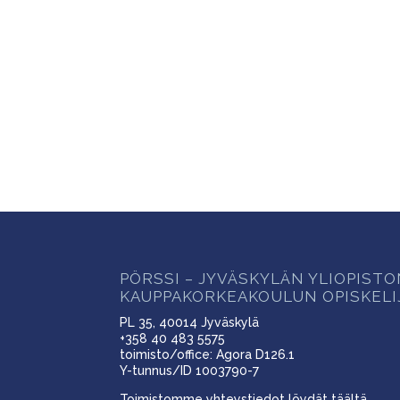
PÖRSSI – JYVÄSKYLÄN YLIOPIST
KAUPPAKORKEAKOULUN OPISKELI
PL 35, 40014 Jyväskylä
+358 40 483 5575
toimisto/office: Agora D126.1
Y-tunnus/ID 1003790-7
Toimistomme yhteystiedot löydät
täältä
.