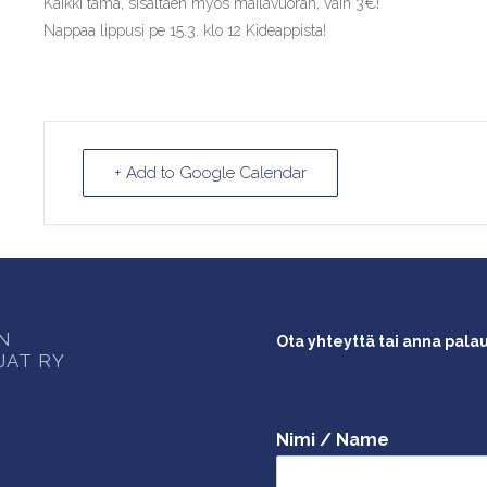
Kaikki tämä, sisältäen myös mailavuoran, vain 3€!
Nappaa lippusi pe 15.3. klo 12 Kideappista!
+ Add to Google Calendar
ON
Ota yhteyttä tai anna pala
JAT RY
Nimi / Name