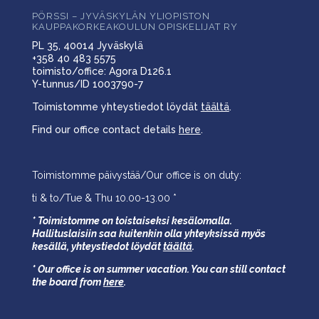
PÖRSSI – JYVÄSKYLÄN YLIOPISTON
KAUPPAKORKEAKOULUN OPISKELIJAT RY
PL 35, 40014 Jyväskylä
+358 40 483 5575
toimisto/office: Agora D126.1
Y-tunnus/ID 1003790-7
Toimistomme yhteystiedot löydät
täältä
.
Find our office contact details
here
.
Toimistomme päivystää/Our office is on duty:
ti & to/Tue & Thu 10.00-13.00 *
* Toimistomme on toistaiseksi kesälomalla.
Hallituslaisiin saa kuitenkin olla yhteyksissä myös
kesällä,
yhteystiedot löydät
täältä
.
* Our office is on summer vacation. You can still contact
the board from
here
.