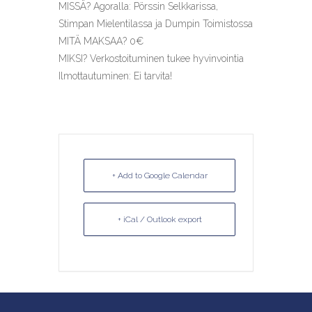
MISSÄ? Agoralla: Pörssin Selkkarissa,
Stimpan Mielentilassa ja Dumpin Toimistossa
MITÄ MAKSAA? 0€
MIKSI? Verkostoituminen tukee hyvinvointia
Ilmottautuminen: Ei tarvita!
+ Add to Google Calendar
+ iCal / Outlook export