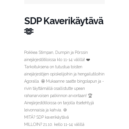
SDP Kaverikäytävä
🫶
Poikkea Stimpan, Dumpin ja Pörssin
ainejärjestötiloissa klo 11-14 välillä! ❤️
Tarkoituksena on tutustua toisten
ainejärjestöjen opiskelijoihin ja hengailutiloihin
Agoralla. 🤩 Mukaanne saatte bingolapun ja -
rivin täyttämällä osallistutte upean
rahanarvoisen palkinnon arvontaan! 🏆
Ainejärjestötiloissa on tarjolla itsetehtyjä
leivonnaisia ja kahvia. 🍪
MITÄ? SDP kaverikäytävä
MILLOIN? 21.10. kello 11-14 välillä