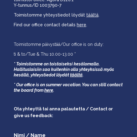
Y-tunnus/ID 1003790-7
Toimistomme yhteystiedot löydät
täältä
.
Find our office contact details
here
.
Toimistomme päivystää/Our office is on duty:
ti & to/Tue & Thu 10.00-13.00 *
* Toimistomme on toistaiseksi kesälomalla.
Hallituslaisiin saa kuitenkin olla yhteyksissä myös
kesällä,
yhteystiedot löydät
täältä
.
* Our office is on summer vacation. You can still contact
the board from
here
.
Ota yhteyttä tai anna palautetta / Contact or
give us feedback:
Nimi / Name