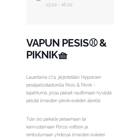
13:00 - 16:00
VAPUN PESIS⚾️ &
PIKNIK🧺
Lauantaina 27.4. järjestetään Hippoksen
pesäpallostadionilla Pesis & Piknik -
tapahtuma, jossa pääset nauttimaan hyvästä
pelistä ilmaisten piknik-eväiden äärellä.
Tule siis paikalle pelaamaan tai
kannustamaan Pörssi voittoon ja
rentoutumaan yhdessä ilmaisten eväiden