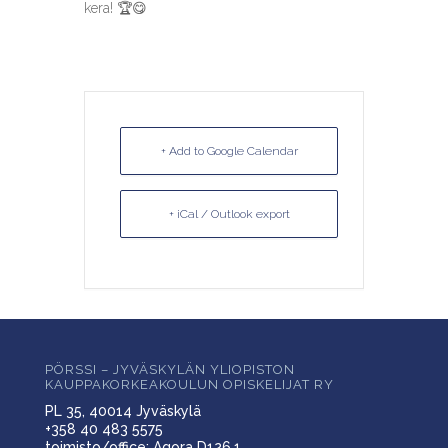
kera! 🏆😋
+ Add to Google Calendar
+ iCal / Outlook export
PÖRSSI – JYVÄSKYLÄN YLIOPISTON
KAUPPAKORKEAKOULUN OPISKELIJAT RY
PL 35, 40014 Jyväskylä
+358 40 483 5575
toimisto/office: Agora D126.1