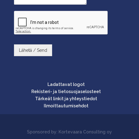
Lähetä / Send
Ladattavat logot
Rekisteri- ja tietosuojaselosteet
Tärkeät linkit ja yhteystiedot
Ilmoittautumisehdot
Sponsored by: Kortevaara Consulting oy