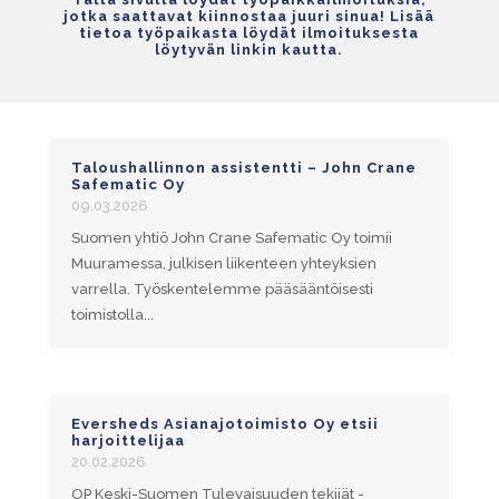
jotka saattavat kiinnostaa juuri sinua! Lisää
tietoa työpaikasta löydät ilmoituksesta
löytyvän linkin kautta.
Taloushallinnon assistentti – John Crane
Safematic Oy
09.03.2026
Suomen yhtiö John Crane Safematic Oy toimii
Muuramessa, julkisen liikenteen yhteyksien
varrella. Työskentelemme pääsääntöisesti
toimistolla...
Eversheds Asianajotoimisto Oy etsii
harjoittelijaa
20.02.2026
OP Keski-Suomen Tulevaisuuden tekijät -