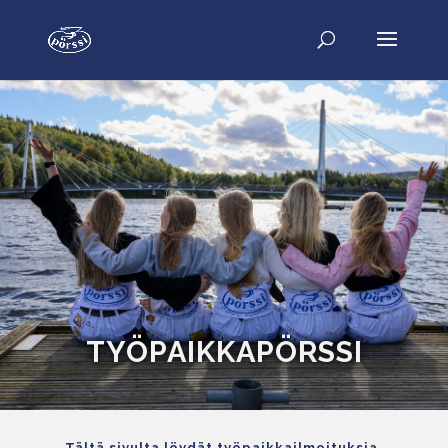
TYÖPAIKKAPÖRSSI
Tältä sivulta löydät työpaikkailmoituksia,