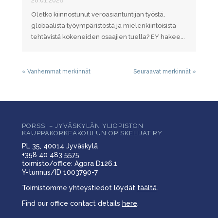
20.01.2026
Oletko kiinnostunut veroasiantuntijan työstä,
globaalista työympäristöstä ja mielenkiintoisista
tehtävistä kokeneiden osaajien tuella? EY hakee...
« Vanhemmat merkinnät
Seuraavat merkinnät »
PÖRSSI – JYVÄSKYLÄN YLIOPISTON
KAUPPAKORKEAKOULUN OPISKELIJAT RY
PL 35, 40014 Jyväskylä
+358 40 483 5575
toimisto/office: Agora D126.1
Y-tunnus/ID 1003790-7
Toimistomme yhteystiedot löydät
täältä
.
Find our office contact details
here
.