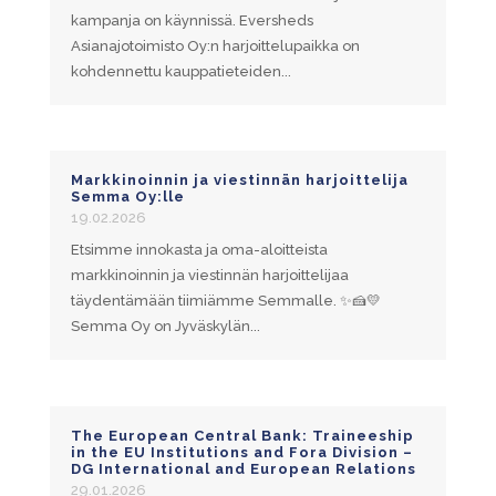
kampanja on käynnissä. Eversheds
Asianajotoimisto Oy:n harjoittelupaikka on
kohdennettu kauppatieteiden...
Markkinoinnin ja viestinnän harjoittelija
Semma Oy:lle
19.02.2026
Etsimme innokasta ja oma-aloitteista
markkinoinnin ja viestinnän harjoittelijaa
täydentämään tiimiämme Semmalle. ✨🍰💛
Semma Oy on Jyväskylän...
The European Central Bank: Traineeship
in the EU Institutions and Fora Division –
DG International and European Relations
29.01.2026