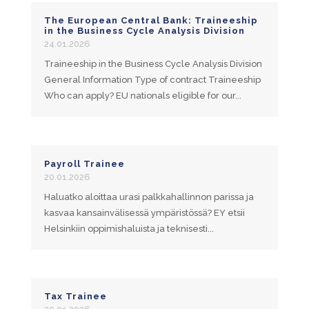
The European Central Bank: Traineeship
in the Business Cycle Analysis Division
24.01.2026
Traineeship in the Business Cycle Analysis Division
General Information Type of contract Traineeship
Who can apply? EU nationals eligible for our...
Payroll Trainee
20.01.2026
Haluatko aloittaa urasi palkkahallinnon parissa ja
kasvaa kansainvälisessä ympäristössä? EY etsii
Helsinkiin oppimishaluista ja teknisesti...
Tax Trainee