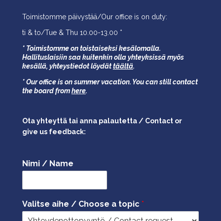
Toimistomme päivystää/Our office is on duty:
ti & to/Tue & Thu 10.00-13.00 *
* Toimistomme on toistaiseksi kesälomalla.
Hallituslaisiin saa kuitenkin olla yhteyksissä myös
kesällä,
yhteystiedot löydät
täältä
.
* Our office is on summer vacation. You can still contact
the board from
here
.
Ota yhteyttä tai anna palautetta / Contact or
give us feedback:
Nimi / Name
Valitse aihe / Choose a topic
*