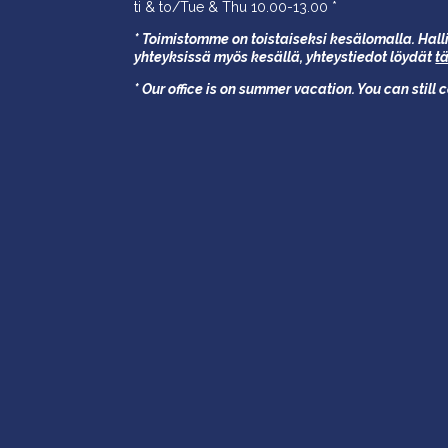
ti & to/Tue & Thu 10.00-13.00 *
* Toimistomme on toistaiseksi kesälomalla. Halli
yhteyksissä myös kesällä,
yhteystiedot löydät
t
* Our office is on summer vacation. You can still