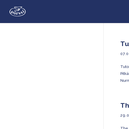
Tu
07.0
Tuto
Pitk
Nurm
Th
29.
The 