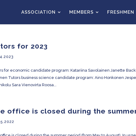
ASSOCIATION
MEMBERS
FRESHMEN
tors for 2023
4.2023
rs for economic candidate program: Katariina Savolainen Janette Back 
änen Tutors business science candidate program: Aino Honkonen Jesperi 
ikolu Sara Vienovirta Roosa...
e office is closed during the summe
05.2022
office is closed during the summer period (from May to August). In urge