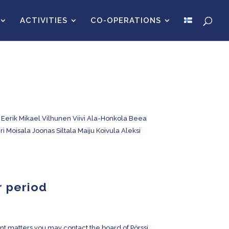
ACTIVITIES
CO-OPERATIONS
Eerik Mikael Vilhunen Viivi Ala-Honkola Beea
Moisala Joonas Siltala Maiju Koivula Aleksi
r period
nt matters you may contact the board of Pörssi.