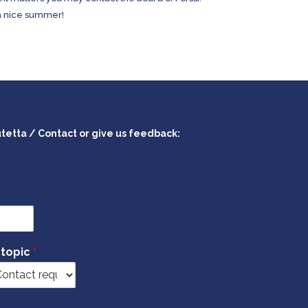
 a nice summer!
utetta / Contact or give us feedback:
 topic
*