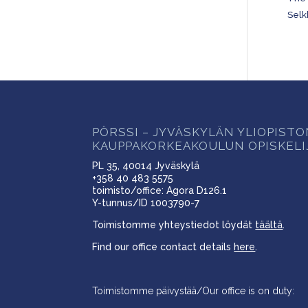
Selk
PÖRSSI – JYVÄSKYLÄN YLIOPIST
KAUPPAKORKEAKOULUN OPISKELI
PL 35, 40014 Jyväskylä
+358 40 483 5575
toimisto/office: Agora D126.1
Y-tunnus/ID 1003790-7
Toimistomme yhteystiedot löydät
täältä
.
Find our office contact details
here
.
Toimistomme päivystää/Our office is on duty: