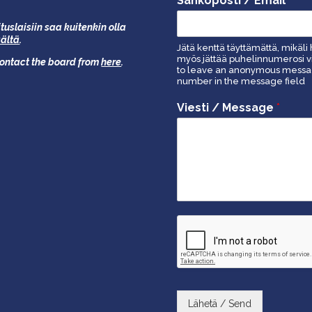
Sähköposti / Email
tuslaisiin saa kuitenkin olla
äältä
.
Jätä kenttä täyttämättä, mikäli 
myös jättää puhelinnumerosi vi
 contact the board from
here
.
to leave an anonymous message
number in the message field
Viesti / Message
*
Lähetä / Send