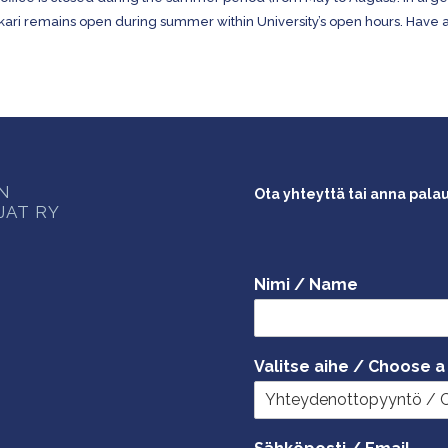
kari remains open during summer within University’s open hours. Have
ON
Ota yhteyttä tai anna pala
JAT RY
Nimi / Name
Valitse aihe / Choose a