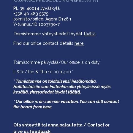
KAUPPAKORKEAKOULUN OPISKELIJAT RY
PL 35, 40014 Jyväskylä
+358 40 483 5575
toimisto/office: Agora D126.1
Y-tunnus/ID 1003790-7
Toimistomme yhteystiedot löydät
täältä
.
Find our office contact details
here
.
Toimistomme päivystää/Our office is on duty:
ti & to/Tue & Thu 10.00-13.00 *
* Toimistomme on toistaiseksi kesälomalla.
Hallituslaisiin saa kuitenkin olla yhteyksissä myös
kesällä,
yhteystiedot löydät
täältä
.
* Our office is on summer vacation. You can still contact
the board from
here
.
Ota yhteyttä tai anna palautetta / Contact or
give us feedback: