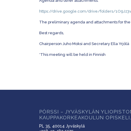
Agenda and other attachments:
https://drive.google.com/drive/folders/1O9J
The preliminary agenda and attachments for the 
Best regards,
Chairperson Juho Moksi and Secretary Ella Yrjölä
*This meeting will be held in Finnish
PÖRSSI – JYVÄSKYLÄN YLIOPIST
KAUPPAKORKEAKOULUN OPISKELI
PL 35, 40014 Jyväskylä