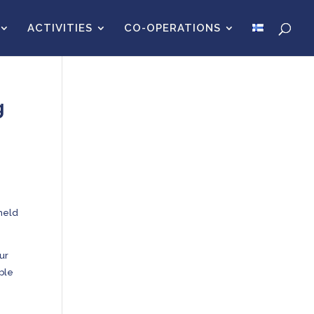
ACTIVITIES
CO-OPERATIONS
g
 held
ur
ible