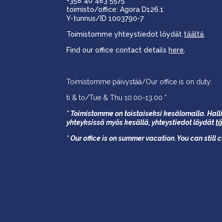
+358 40 483 5575
toimisto/office: Agora D126.1
Y-tunnus/ID 1003790-7
Toimistomme yhteystiedot löydät
täältä
.
Find our office contact details
here
.
Toimistomme päivystää/Our office is on duty:
ti & to/Tue & Thu 10.00-13.00 *
* Toimistomme on toistaiseksi kesälomalla. Halli
yhteyksissä myös kesällä,
yhteystiedot löydät
t
* Our office is on summer vacation. You can still