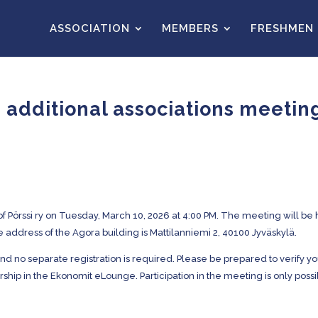
ASSOCIATION
MEMBERS
FRESHMEN
s additional associations meetin
f Pörssi ry on Tuesday, March 10, 2026 at 4:00 PM. The meeting will be
The address of the Agora building is Mattilanniemi 2, 40100 Jyväskylä.
nd no separate registration is required. Please be prepared to verify yo
ip in the Ekonomit eLounge. Participation in the meeting is only poss