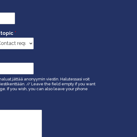
 topic
*
haluat jättää anonyymin viestin. Halutessasi voit
estikenttään. // Leave the field empty if you want
. If you wish, you can also leave your phone