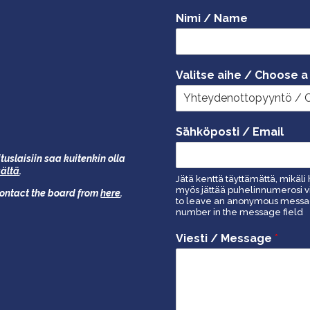
Nimi / Name
Valitse aihe / Choose a
Sähköposti / Email
tuslaisiin saa kuitenkin olla
äältä
.
Jätä kenttä täyttämättä, mikäli 
myös jättää puhelinnumerosi vi
 contact the board from
here
.
to leave an anonymous message
number in the message field
Viesti / Message
*