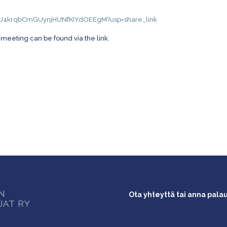
z3vJ4krqbCmGUynjHUNfKIYdOEEgM?usp=share_link
meeting can be found via the link.
ON
Ota yhteyttä tai anna pala
JAT RY