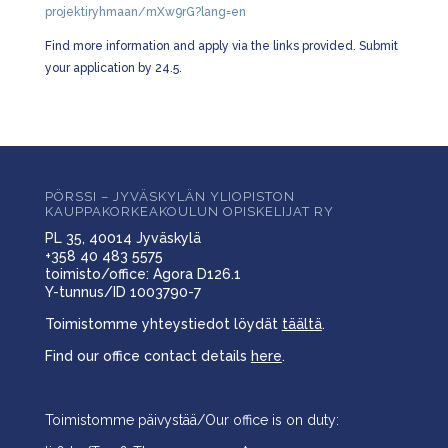
projektiryhmaan/mXw9rG?lang=en
Find more information and apply via the links provided. Submit
your application by 24.5.
PÖRSSI – JYVÄSKYLÄN YLIOPISTON
KAUPPAKORKEAKOULUN OPISKELIJAT RY
PL 35, 40014 Jyväskylä
+358 40 483 5575
toimisto/office: Agora D126.1
Y-tunnus/ID 1003790-7
Toimistomme yhteystiedot löydät
täältä
.
Find our office contact details
here
.
Toimistomme päivystää/Our office is on duty: