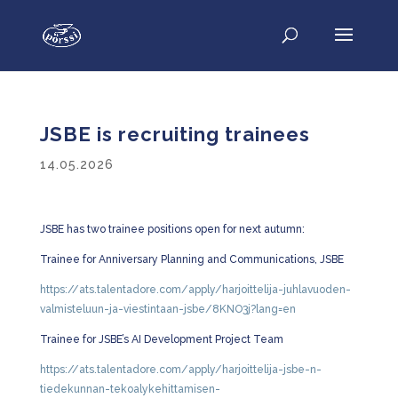
JSBE is recruiting trainees
14.05.2026
JSBE has two trainee positions open for next autumn:
Trainee for Anniversary Planning and Communications, JSBE
https://ats.talentadore.com/apply/harjoittelija-juhlavuoden-
valmisteluun-ja-viestintaan-jsbe/8KNO3j?lang=en
Trainee for JSBE’s AI Development Project Team
https://ats.talentadore.com/apply/harjoittelija-jsbe-n-
tiedekunnan-tekoalykehittamisen-