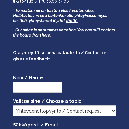
ti & to/Tue & Thu 10.00-13.00 *
* Toimistomme on toistaiseksi kesälomalla.
Hallituslaisiin saa kuitenkin olla yhteyksissä myös
kesällä,
yhteystiedot löydät
täältä
.
* Our office is on summer vacation. You can still contact
the board from
here
.
Ota yhteyttä tai anna palautetta / Contact or
give us feedback:
Nimi / Name
Valitse aihe / Choose a topic
*
Sähköposti / Email