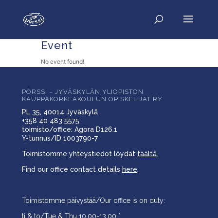
Event
No event found!
PÖRSSI – JYVÄSKYLÄN YLIOPISTON
KAUPPAKORKEAKOULUN OPISKELIJAT RY
PL 35, 40014 Jyväskylä
+358 40 483 5575
toimisto/office: Agora D126.1
Y-tunnus/ID 1003790-7
Toimistomme yhteystiedot löydät
täältä
.
Find our office contact details
here
.
Toimistomme päivystää/Our office is on duty:
ti & to/Tue & Thu 10.00-13.00 *