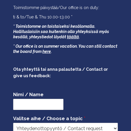
Toimistomme päivystää/Our office is on duty:
ti & to/Tue & Thu 10.00-13.00 *
* Toimistomme on toistaiseksi kesälomalla.
Hallituslaisiin saa kuitenkin olla yhteyksissä myös
kesällä,
yhteystiedot löydät
täältä
.
* Our office is on summer vacation. You can still contact
the board from
here
.
Ota yhteyttä tai anna palautetta / Contact or
give us feedback:
Nimi / Name
Valitse aihe / Choose a topic
*