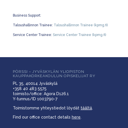
Business Support:
Taloushallinnon Trainee:
Taloushallinnon Trainee (kpmg.fi)
Service Center Trainee:
Service Center Trainee (kpmg.fi)
PÖRSSI – JYVÄSKYLÄN YLIOPISTON
KAUPPAKORKEAKOULUN OPISKELIJAT RY
PL 35, 40014 Jyväskylä
+358 40 483 5575
toimisto/office: Agora D126.1
Y-tunnus/ID 1003790-7
Toimistomme yhteystiedot löydät
täältä
.
Find our office contact details
here
.