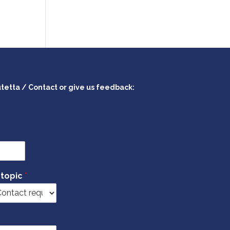
utetta / Contact or give us feedback:
 topic
*