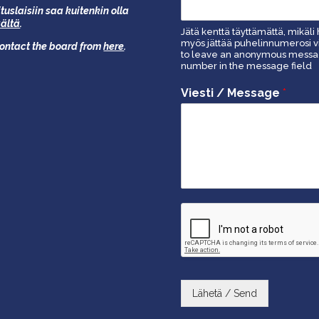
tuslaisiin saa kuitenkin olla
äältä
.
Jätä kenttä täyttämättä, mikäli 
myös jättää puhelinnumerosi vi
 contact the board from
here
.
to leave an anonymous message
number in the message field
Viesti / Message
*
Lähetä / Send