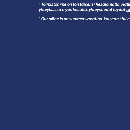
* Toimistomme on toistaiseksi kesälomalla. Halli
yhteyksissä myös kesällä,
yhteystiedot löydät
t
* Our office is on summer vacation. You can still