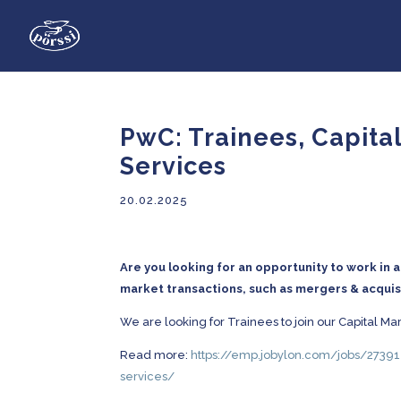
PwC: Trainees, Capita
Services
20.02.2025
Are you looking for an opportunity to work in a
market transactions, such as mergers & acquis
We are looking for Trainees to join our Capital M
Read more:
https://emp.jobylon.com/jobs/2739
services/