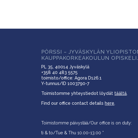
PÖRSSI – JYVÄSKYLÄN YLIOPIST
KAUPPAKORKEAKOULUN OPISKELI
PL 35, 40014 Jyväskylä
+358 40 483 5575
toimisto/office: Agora D126.1
Y-tunnus/ID 1003790-7
Toimistomme yhteystiedot löydät
täältä
.
Find our office contact details
here
.
Toimistomme päivystää/Our office is on duty:
ti & to/Tue & Thu 10.00-13.00 *