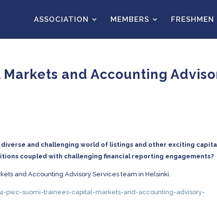
ASSOCIATION
MEMBERS
FRESHMEN
l Markets and Accounting Adviso
 diverse and challenging world of listings and other exciting capita
itions coupled with challenging financial reporting engagements?
arkets and Accounting Advisory Services team in Helsinki.
14-pwc-suomi-trainees-capital-markets-and-accounting-advisory-