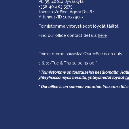
PL 35, 40014 Jyväskylä
+358 40 483 5575
toimisto/office: Agora D126.1
Y-tunnus/ID 1003790-7
Toimistomme yhteystiedot löydät
täältä
.
Find our office contact details
here
.
Toimistomme päivystää/Our office is on duty:
ti & to/Tue & Thu 10.00-13.00 *
* Toimistomme on toistaiseksi kesälomalla. Halli
yhteyksissä myös kesällä,
yhteystiedot löydät
t
* Our office is on summer vacation. You can still