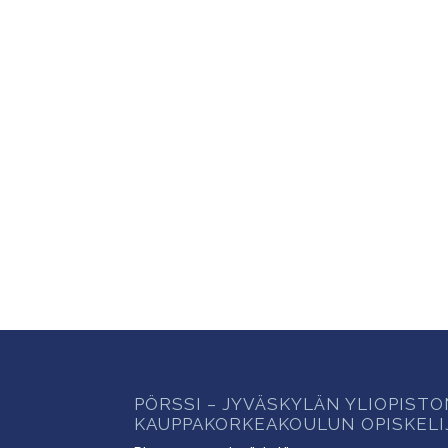
PÖRSSI – JYVÄSKYLÄN YLIOPIST
KAUPPAKORKEAKOULUN OPISKELI