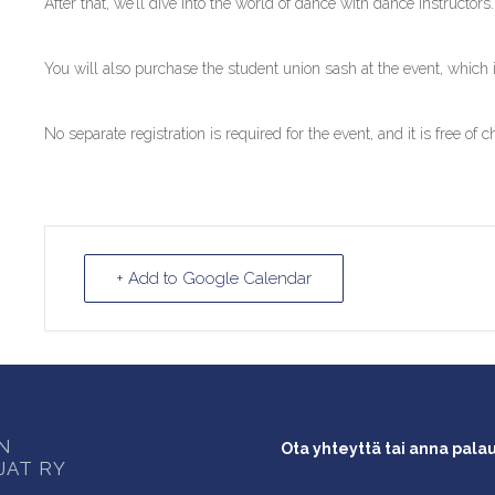
After that, we’ll dive into the world of dance with dance instructors.
You will also purchase the student union sash at the event, which i
No separate registration is required for the event, and it is free of
+ Add to Google Calendar
ON
Ota yhteyttä tai anna pala
JAT RY