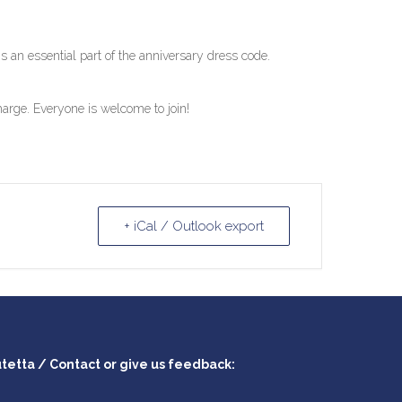
s an essential part of the anniversary dress code.
 charge. Everyone is welcome to join!
+ iCal / Outlook export
utetta / Contact or give us feedback: