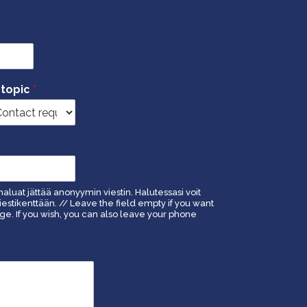
 topic
*
haluat jättää anonyymin viestin. Halutessasi voit
estikenttään. // Leave the field empty if you want
. If you wish, you can also leave your phone