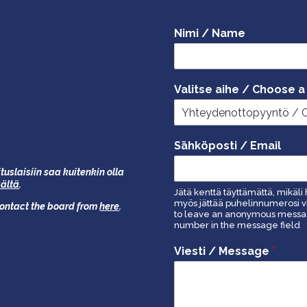
Nimi / Name
Valitse aihe / Choose a
Sähköposti / Email
tuslaisiin saa kuitenkin olla
äältä
.
Jätä kenttä täyttämättä, mikäli 
myös jättää puhelinnumerosi vi
 contact the board from
here
.
to leave an anonymous message
number in the message field
Viesti / Message
*