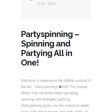
17:25 - 18:10
Partyspinning –
Spinning and
Partying All in
One!
Welcome to experience the hottest workout of
the fall – Partyspinning! 🪩🚴🏼‍♀️ This unique
fitness trial combines heart-pumping
spinning with energetic partying.
Partyspinning gives you the chance to pedal
away with dance moves and party vibes, all