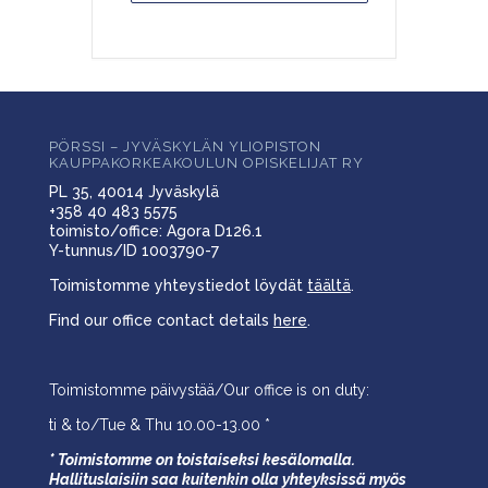
PÖRSSI – JYVÄSKYLÄN YLIOPISTON
KAUPPAKORKEAKOULUN OPISKELIJAT RY
PL 35, 40014 Jyväskylä
+358 40 483 5575
toimisto/office: Agora D126.1
Y-tunnus/ID 1003790-7
Toimistomme yhteystiedot löydät
täältä
.
Find our office contact details
here
.
Toimistomme päivystää/Our office is on duty:
ti & to/Tue & Thu 10.00-13.00 *
* Toimistomme on toistaiseksi kesälomalla.
Hallituslaisiin saa kuitenkin olla yhteyksissä myös