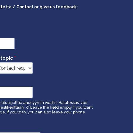
utetta / Contact or give us feedback:
 topic
*
haluat jättää anonyymin viestin. Halutessasi voit
estikenttään. // Leave the field empty if you want
. If you wish, you can also leave your phone