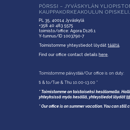
PÖRSSI – JYVÄSKYLÄN YLIOPIST
KAUPPAKORKEAKOULUN OPISKELI
PL 35, 40014 Jyväskylä
+358 40 483 5575
toimisto/office: Agora D126.1
Y-tunnus/ID 1003790-7
Toimistomme yhteystiedot löydät
täältä
.
Find our office contact details
here
.
Toimistomme päivystää/Our office is on duty:
ti & to/Tue & Thu 10.00-13.00 *
* Toimistomme on toistaiseksi kesälomalla. Halli
yhteyksissä myös kesällä,
yhteystiedot löydät
t
* Our office is on summer vacation. You can still