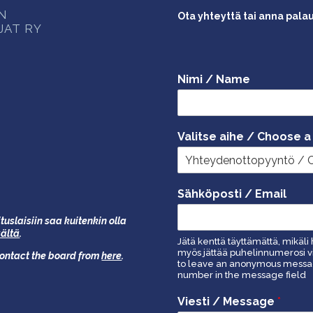
ON
Ota yhteyttä tai anna pala
JAT RY
Nimi / Name
Valitse aihe / Choose a
Sähköposti / Email
tuslaisiin saa kuitenkin olla
äältä
.
Jätä kenttä täyttämättä, mikäli 
myös jättää puhelinnumerosi vi
 contact the board from
here
.
to leave an anonymous message
number in the message field
Viesti / Message
*