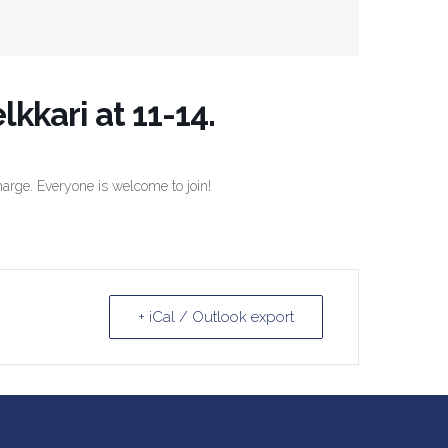
kari at 11-14.
charge.
Everyone is welcome to join!
+ iCal / Outlook export