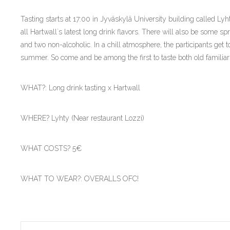
Tasting starts at 17:00 in Jyväskylä University building called Lyhty
all Hartwall`s latest long drink flavors. There will also be some spri
and two non-alcoholic. In a chill atmosphere, the participants get 
summer. So come and be among the first to taste both old familiar
WHAT?: Long drink tasting x Hartwall
WHERE? Lyhty (Near restaurant Lozzi)
WHAT COSTS? 5€
WHAT TO WEAR?: OVERALLS OFC!