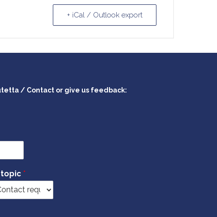
+ iCal / Outlook export
utetta / Contact or give us feedback:
 topic
*