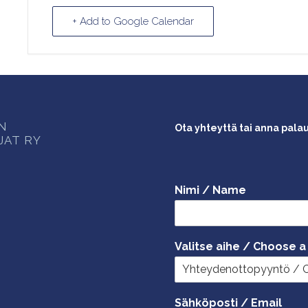
+ Add to Google Calendar
ON
Ota yhteyttä tai anna pala
JAT RY
Nimi / Name
Valitse aihe / Choose a
Sähköposti / Email