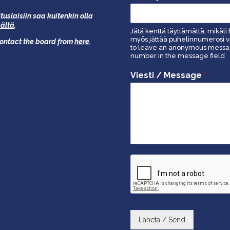
tuslaisiin saa kuitenkin olla
äältä
.
Jätä kenttä täyttämättä, mikäli 
myös jättää puhelinnumerosi vi
 contact the board from
here
.
to leave an anonymous message
number in the message field
Viesti / Message
*
Lähetä / Send