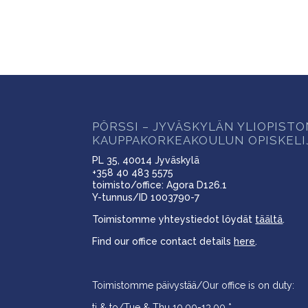
PÖRSSI – JYVÄSKYLÄN YLIOPIST
KAUPPAKORKEAKOULUN OPISKELI
PL 35, 40014 Jyväskylä
+358 40 483 5575
toimisto/office: Agora D126.1
Y-tunnus/ID 1003790-7
Toimistomme yhteystiedot löydät
täältä
.
Find our office contact details
here
.
Toimistomme päivystää/Our office is on duty:
ti & to/Tue & Thu 10.00-13.00 *