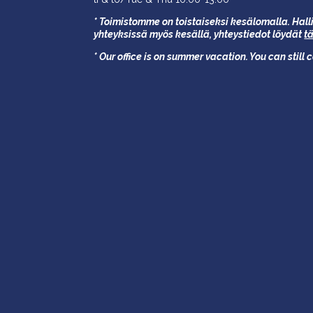
* Toimistomme on toistaiseksi kesälomalla. Halli
yhteyksissä myös kesällä,
yhteystiedot löydät
t
* Our office is on summer vacation. You can still