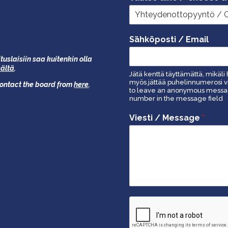
Sähköposti / Email
tuslaisiin saa kuitenkin olla
äältä
.
Jätä kenttä täyttämättä, mikäli 
myös jättää puhelinnumerosi vi
 contact the board from
here
.
to leave an anonymous message
number in the message field
Viesti / Message
*