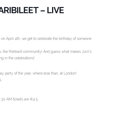
RIBILEET – LIVE
on April 4th, we get to celebrate the birthday of someone
you, the Poikkarit community! And guess what makes Jurri’s
ng in the celebrations!
day party of the year, where else than, at London!
EL
1:30 AM tickets are €4.5