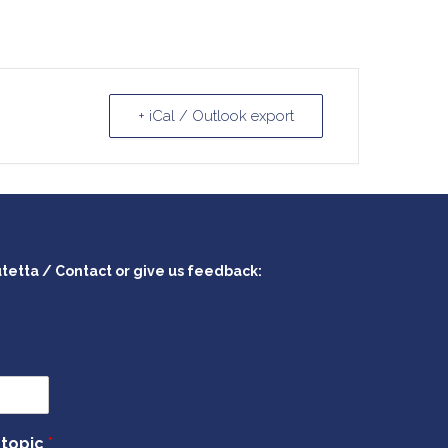
+ iCal / Outlook export
utetta / Contact or give us feedback:
 topic
*