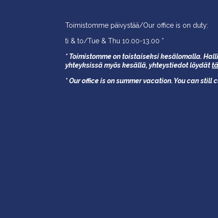
Toimistomme päivystää/Our office is on duty:
ti & to/Tue & Thu 10.00-13.00 *
* Toimistomme on toistaiseksi kesälomalla. Halli
yhteyksissä myös kesällä,
yhteystiedot löydät
t
* Our office is on summer vacation. You can still