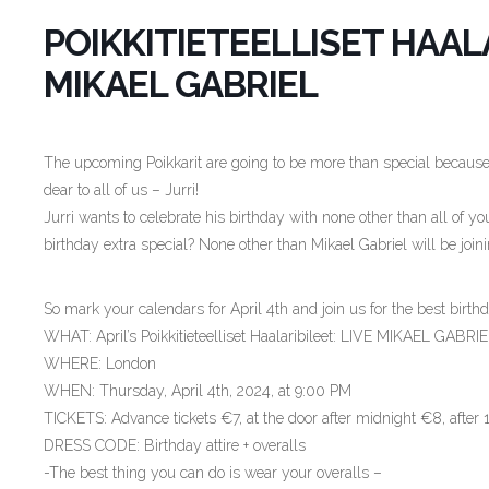
POIKKITIETEELLISET HAALA
MIKAEL GABRIEL
The upcoming Poikkarit are going to be more than special because 
dear to all of us – Jurri!
Jurri wants to celebrate his birthday with none other than all of 
birthday extra special? None other than Mikael Gabriel will be joini
So mark your calendars for April 4th and join us for the best birth
WHAT: April’s Poikkitieteelliset Haalaribileet: LIVE MIKAEL GABRI
WHERE: London
WHEN: Thursday, April 4th, 2024, at 9:00 PM
TICKETS: Advance tickets €7, at the door after midnight €8, after 
DRESS CODE: Birthday attire + overalls
-The best thing you can do is wear your overalls –