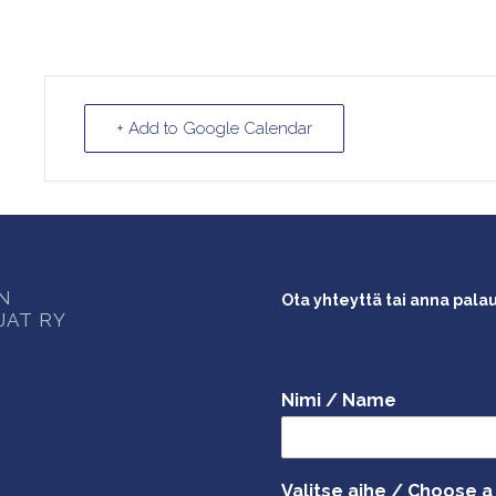
+ Add to Google Calendar
ON
Ota yhteyttä tai anna pala
JAT RY
Nimi / Name
Valitse aihe / Choose a