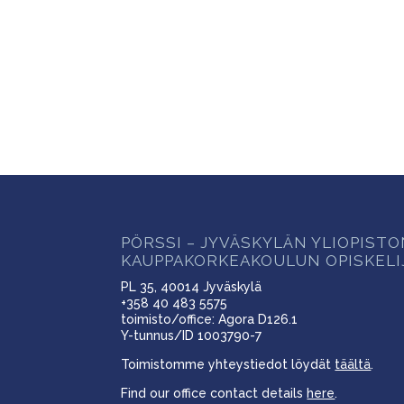
PÖRSSI – JYVÄSKYLÄN YLIOPIST
KAUPPAKORKEAKOULUN OPISKELI
PL 35, 40014 Jyväskylä
+358 40 483 5575
toimisto/office: Agora D126.1
Y-tunnus/ID 1003790-7
Toimistomme yhteystiedot löydät
täältä
.
Find our office contact details
here
.