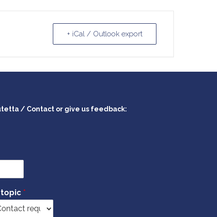
+ iCal / Outlook export
utetta / Contact or give us feedback:
 topic
*