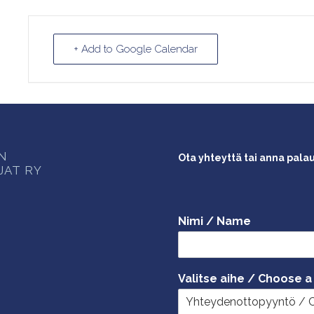
+ Add to Google Calendar
ON
Ota yhteyttä tai anna pala
JAT RY
Nimi / Name
Valitse aihe / Choose a