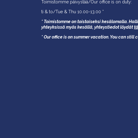
Toimistomme päivystää/Our office is on duty:
ti & to/Tue & Thu 10.00-13.00 *
* Toimistomme on toistaiseksi kesälomalla. Halli
yhteyksissä myös kesällä,
yhteystiedot löydät
t
* Our office is on summer vacation. You can still