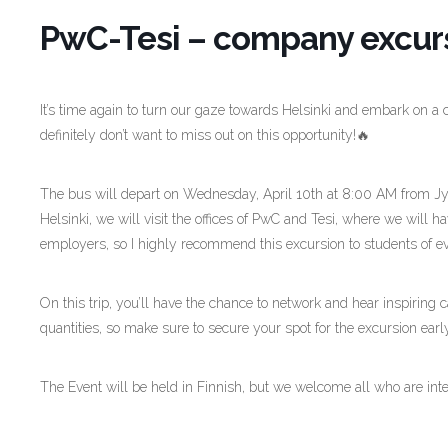
PwC-Tesi – company excur
It’s time again to turn our gaze towards Helsinki and embark on a 
definitely don’t want to miss out on this opportunity!🔥
The bus will depart on Wednesday, April 10th at 8:00 AM from Jyv
Helsinki, we will visit the offices of PwC and Tesi, where we will 
employers, so I highly recommend this excursion to students of e
On this trip, you’ll have the chance to network and hear inspiring ca
quantities, so make sure to secure your spot for the excursion earl
The Event will be held in Finnish, but we welcome all who are inte