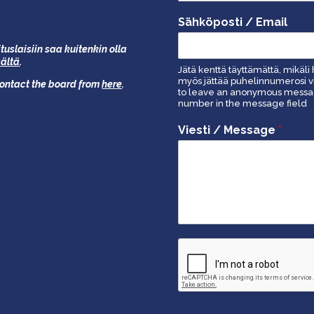
Sähköposti / Email
tuslaisiin saa kuitenkin olla
äältä
.
Jätä kenttä täyttämättä, mikäli 
myös jättää puhelinnumerosi vi
 contact the board from
here
.
to leave an anonymous message
number in the message field
Viesti / Message
*