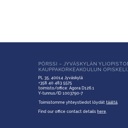
PÖRSSI – JYVÄSKYLÄN YLIOPIST
KAUPPAKORKEAKOULUN OPISKELI
PL 35, 40014 Jyväskylä
+358 40 483 5575
toimisto/office: Agora D126.1
Y-tunnus/ID 1003790-7
Toimistomme yhteystiedot löydät
täältä
.
Find our office contact details
here
.