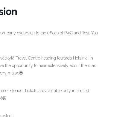
sion
company excursion to the offices of PwC and Tesi. You
äskylä Travel Centre heading towards Helsinki. In
have the opportunity to hear extensively about them as
very major.😎
reer stories. Tickets are available only in limited
y!🤩
rested!