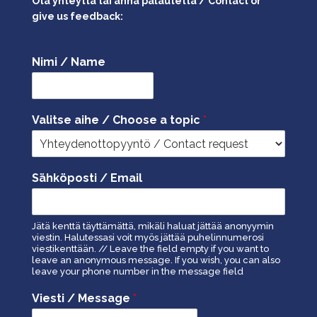
Ota yhteyttä tai anna palautetta / Contact or
give us feedback:
Nimi / Name
Valitse aihe / Choose a topic
*
Sähköposti / Email
Jätä kenttä täyttämättä, mikäli haluat jättää anonyymin
viestin. Halutessasi voit myös jättää puhelinnumerosi
viestikenttään. // Leave the field empty if you want to
leave an anonymous message. If you wish, you can also
leave your phone number in the message field
Viesti / Message
*