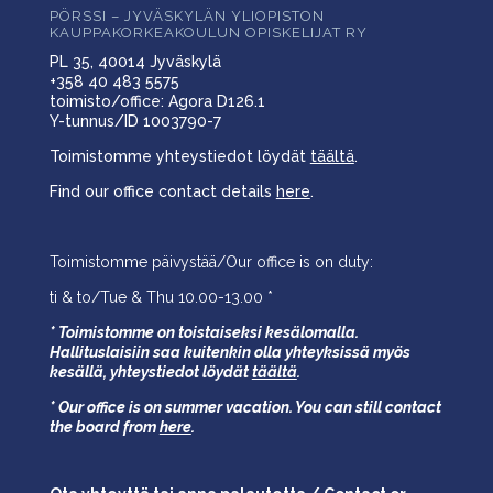
PÖRSSI – JYVÄSKYLÄN YLIOPISTON
KAUPPAKORKEAKOULUN OPISKELIJAT RY
PL 35, 40014 Jyväskylä
+358 40 483 5575
toimisto/office: Agora D126.1
Y-tunnus/ID 1003790-7
Toimistomme yhteystiedot löydät
täältä
.
Find our office contact details
here
.
Toimistomme päivystää/Our office is on duty:
ti & to/Tue & Thu 10.00-13.00 *
* Toimistomme on toistaiseksi kesälomalla.
Hallituslaisiin saa kuitenkin olla yhteyksissä myös
kesällä,
yhteystiedot löydät
täältä
.
* Our office is on summer vacation. You can still contact
the board from
here
.