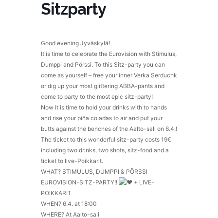
Sitzparty
Good evening Jyväskylä!
It is time to celebrate the Eurovision with Stimulus,
Dumppi and Pörssi. To this Sitz-party you can
come as yourself – free your inner Verka Serduchk
or dig up your most glittering ABBA-pants and
come to party to the most epic sitz-party!
Now it is time to hold your drinks with to hands
and rise your piña coladas to air and put your
butts against the benches of the Aalto-sali on 6.4.!
The ticket to this wonderful sitz-party costs 19€
including two drinks, two shots, sitz-food and a
ticket to live-Poikkarit.
WHAT? STIMULUS, DUMPPI & PÖRSSI
EUROVISION-SITZ-PARTY!!
+ LIVE-
POIKKARIT
WHEN? 6.4. at 18:00
WHERE? At Aalto-sali