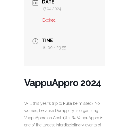
DATE
17.04.2024
Expired!
TIME
16:00 - 23:55
VappuAppro 2024
Will this year’s trip to Ruka be missed? No
worries, because Dumppi ry is organizing
VappuAppro on April 17th! 🥳 VappuAppro is
one of the largest interdisciplinary events of