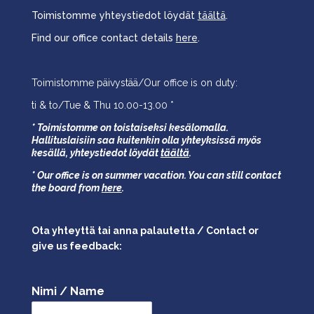
Toimistomme yhteystiedot löydät
täältä
.
Find our office contact details
here
.
Toimistomme päivystää/Our office is on duty:
ti & to/Tue & Thu 10.00-13.00 *
* Toimistomme on toistaiseksi kesälomalla.
Hallituslaisiin saa kuitenkin olla yhteyksissä myös
kesällä,
yhteystiedot löydät
täältä
.
* Our office is on summer vacation. You can still contact
the board from
here
.
Ota yhteyttä tai anna palautetta / Contact or
give us feedback:
Nimi / Name