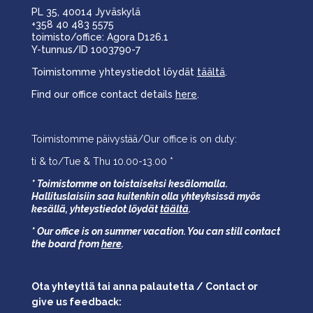
PL 35, 40014 Jyväskylä
+358 40 483 5575
toimisto/office: Agora D126.1
Y-tunnus/ID 1003790-7
Toimistomme yhteystiedot löydät
täältä
.
Find our office contact details
here
.
Toimistomme päivystää/Our office is on duty:
ti & to/Tue & Thu 10.00-13.00 *
* Toimistomme on toistaiseksi kesälomalla.
Hallituslaisiin saa kuitenkin olla yhteyksissä myös
kesällä,
yhteystiedot löydät
täältä
.
* Our office is on summer vacation. You can still contact
the board from
here
.
Ota yhteyttä tai anna palautetta / Contact or
give us feedback: