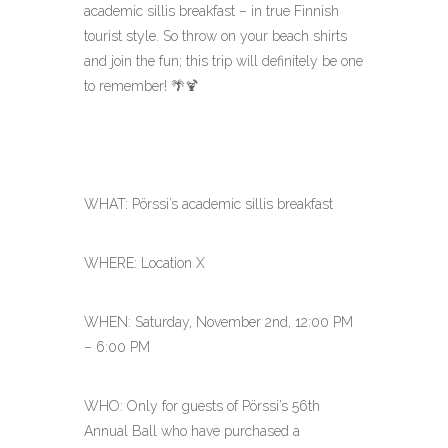
academic sillis breakfast – in true Finnish
tourist style. So throw on your beach shirts
and join the fun; this trip will definitely be one
to remember!
🌴🍹
WHAT: Pörssi’s academic sillis breakfast
WHERE: Location X
WHEN: Saturday, November 2nd, 12:00 PM
– 6:00 PM
WHO: Only for guests of Pörssi’s 56th
Annual Ball who have purchased a