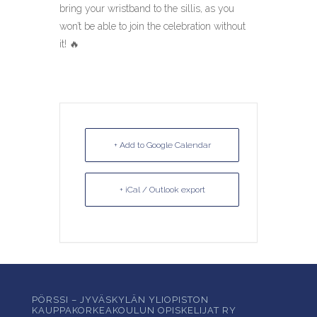
bring your wristband to the sillis, as you
won’t be able to join the celebration without
it!
🔥
+ Add to Google Calendar
+ iCal / Outlook export
PÖRSSI – JYVÄSKYLÄN YLIOPISTON
KAUPPAKORKEAKOULUN OPISKELIJAT RY