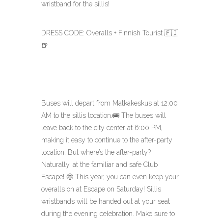
wristband for the sillis!
DRESS CODE: Overalls + Finnish Tourist
🇫🇮
🍺
Buses will depart from Matkakeskus at 12:00
AM to the sillis location.
🚌
The buses will
leave back to the city center at 6:00 PM,
making it easy to continue to the after-party
location. But where’s the after-party?
Naturally, at the familiar and safe Club
Escape!
🤩
This year, you can even keep your
overalls on at Escape on Saturday! Sillis
wristbands will be handed out at your seat
during the evening celebration. Make sure to