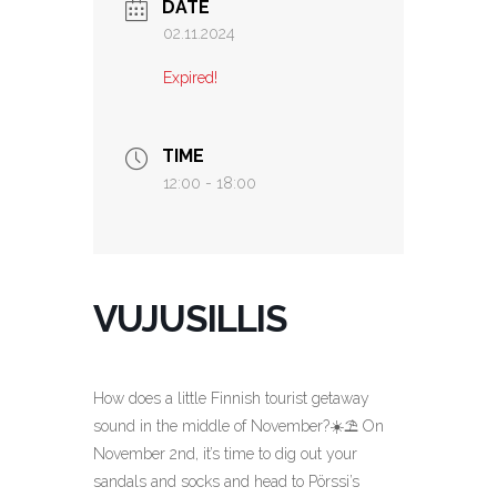
DATE
02.11.2024
Expired!
TIME
12:00 - 18:00
VUJUSILLIS
How does a little Finnish tourist getaway
sound in the middle of November?
☀️⛱
On
November 2nd, it’s time to dig out your
sandals and socks and head to Pörssi’s