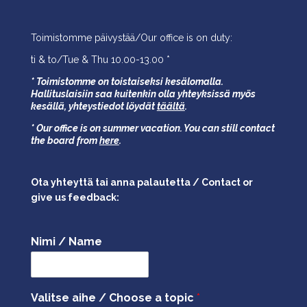
Toimistomme päivystää/Our office is on duty:
ti & to/Tue & Thu 10.00-13.00 *
* Toimistomme on toistaiseksi kesälomalla.
Hallituslaisiin saa kuitenkin olla yhteyksissä myös
kesällä,
yhteystiedot löydät
täältä
.
* Our office is on summer vacation. You can still contact
the board from
here
.
Ota yhteyttä tai anna palautetta / Contact or
give us feedback:
Nimi / Name
Valitse aihe / Choose a topic
*