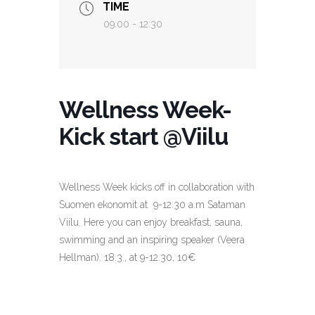
TIME
09:00 - 12:30
Wellness Week-
Kick start @Viilu
Wellness Week kicks off in collaboration with
Suomen ekonomit at 9-12.30 a.m Sataman
Viilu. Here you can enjoy breakfast, sauna,
swimming and an inspiring speaker (Veera
Hellman). 18.3., at 9-12.30, 10€