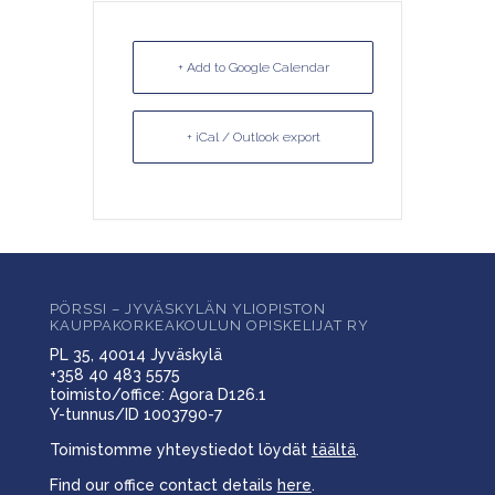
+ Add to Google Calendar
+ iCal / Outlook export
PÖRSSI – JYVÄSKYLÄN YLIOPISTON
KAUPPAKORKEAKOULUN OPISKELIJAT RY
PL 35, 40014 Jyväskylä
+358 40 483 5575
toimisto/office: Agora D126.1
Y-tunnus/ID 1003790-7
Toimistomme yhteystiedot löydät
täältä
.
Find our office contact details
here
.