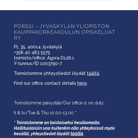
PÖRSSI – JYVÄSKYLÄN YLIOPISTON
KAUPPAKORKEAKOULUN OPISKELIJAT
RY
PL 35, 40014 Jyväskylä
+358 40 483 5575
toimisto/office: Agora D126.1
Y-tunnus/ID 1003790-7
Toimistomme yhteystiedot löydät
täältä
.
Find our office contact details
here
.
Toimistomme päivystää/Our office is on duty:
ti & to/Tue & Thu 10.00-13.00 *
* Toimistomme on toistaiseksi kesälomalla.
Hallituslaisiin saa kuitenkin olla yhteyksissä myös
kesällä,
yhteystiedot löydät
täältä
.