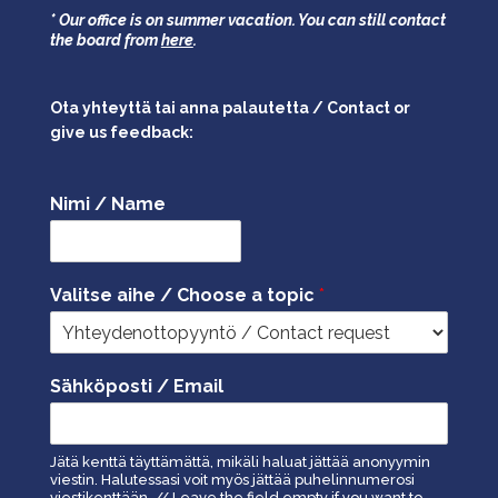
* Our office is on summer vacation. You can still contact
the board from
here
.
Ota yhteyttä tai anna palautetta / Contact or
give us feedback:
Nimi / Name
Valitse aihe / Choose a topic
*
Sähköposti / Email
Jätä kenttä täyttämättä, mikäli haluat jättää anonyymin
viestin. Halutessasi voit myös jättää puhelinnumerosi
viestikenttään. // Leave the field empty if you want to