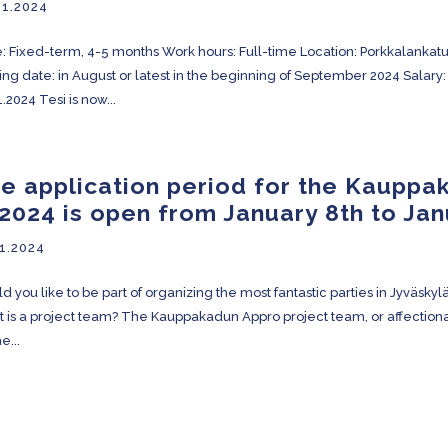
01.2024
: Fixed-term, 4-5 months Work hours: Full-time Location: Porkkalankatu 
ting date: in August or latest in the beginning of September 2024 Salar
.2024 Tesi is now...
e application period for the Kauppa
 2024 is open from January 8th to Jan
1.2024
d you like to be part of organizing the most fantastic parties in Jyväsky
 is a project team? The Kauppakadun Appro project team, or affectionat
e...