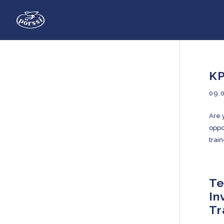
KP
09.
Are 
oppo
train
Te
In
Tr