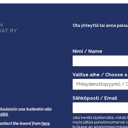
ON
Ota yhteyttä tai anna pala
JAT RY
Nimi / Name
Valitse aihe / Choose a
Sähköposti / Email
tuslaisiin saa kuitenkin olla
äältä
.
Jätä kenttä täyttämättä, mikäli 
myös jättää puhelinnumerosi vi
 contact the board from
here
.
to leave an anonymous message