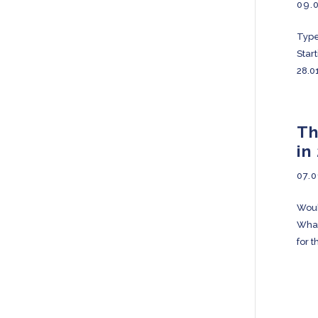
09.
Type
Star
28.01
Th
in
07.0
Woul
What
for th