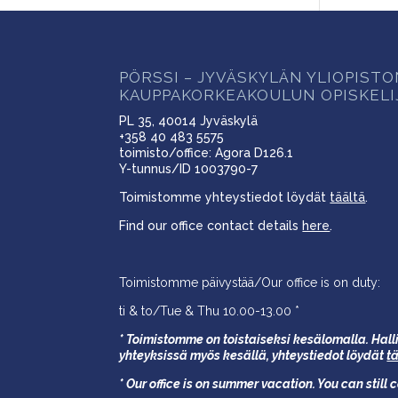
PÖRSSI – JYVÄSKYLÄN YLIOPIST
KAUPPAKORKEAKOULUN OPISKELI
PL 35, 40014 Jyväskylä
+358 40 483 5575
toimisto/office: Agora D126.1
Y-tunnus/ID 1003790-7
Toimistomme yhteystiedot löydät
täältä
.
Find our office contact details
here
.
Toimistomme päivystää/Our office is on duty:
ti & to/Tue & Thu 10.00-13.00 *
* Toimistomme on toistaiseksi kesälomalla. Halli
yhteyksissä myös kesällä,
yhteystiedot löydät
t
* Our office is on summer vacation. You can still