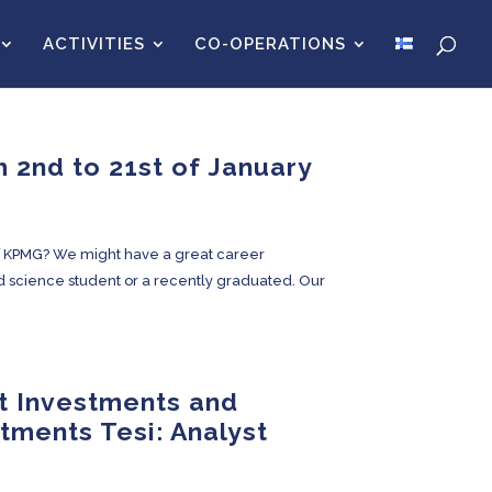
ACTIVITIES
CO-OPERATIONS
m 2nd to 21st of January
 of KPMG? We might have a great career
lied science student or a recently graduated. Our
ct Investments and
tments Tesi: Analyst