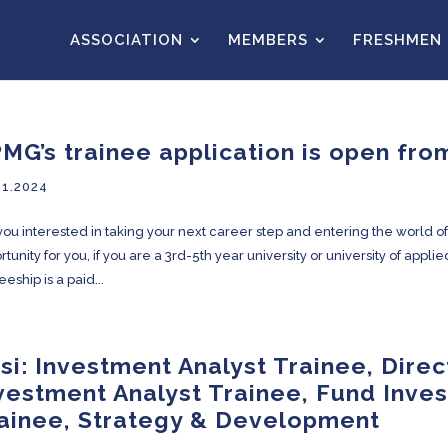
ASSOCIATION
MEMBERS
FRESHMEN
MG’s trainee application is open fro
01.2024
you interested in taking your next career step and entering the world
rtunity for you, if you are a 3rd-5th year university or university of app
eeship is a paid...
si: Investment Analyst Trainee, Dire
vestment Analyst Trainee, Fund Inves
ainee, Strategy & Development