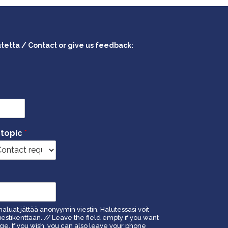
utetta / Contact or give us feedback:
 topic
*
haluat jättää anonyymin viestin. Halutessasi voit
estikenttään. // Leave the field empty if you want
. If you wish, you can also leave your phone