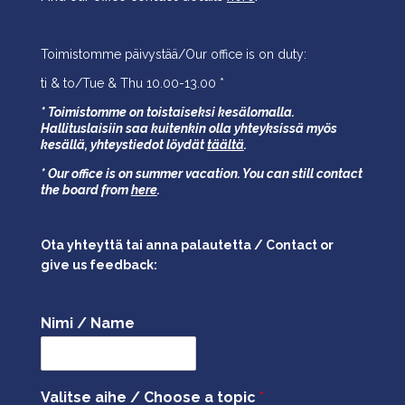
Toimistomme päivystää/Our office is on duty:
ti & to/Tue & Thu 10.00-13.00 *
* Toimistomme on toistaiseksi kesälomalla.
Hallituslaisiin saa kuitenkin olla yhteyksissä myös
kesällä,
yhteystiedot löydät
täältä
.
* Our office is on summer vacation. You can still contact
the board from
here
.
Ota yhteyttä tai anna palautetta / Contact or
give us feedback:
Nimi / Name
Valitse aihe / Choose a topic
*