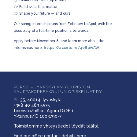
👉
Collaborate with top teams
👉
Build skills that matter
👉
Shape your future — and ours
Our spring internship runs from February to April, with the
possibility of a full-time position afterwards.
Apply before November 8, and learn more about the
internships here:
https://accntu.re/4oBpWAW
PÖRSSI – JYVÄSKYLÄN YLIOPISTON
KAUPPAKORKEAKOULUN OPISKELIJAT RY
PL 35, 40014 Jyväskylä
+358 40 483 5575
toimisto/office: Agora D126.1
Y-tunnus/ID 1003790-7
Toimistomme yhteystiedot löydät
täältä
.
Find our office contact details
here
.