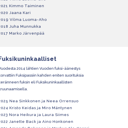
2021
Kimmo Taiminen
2020 Jaana Kari
2019 Vilma Luoma-Aho
2018 Juha Munnukka
2017 Marko Järvenpää
Fuksikuninkaalliset
Vuodesta 2014 lähtien Vuoden fuksi-äänestys
korvattiin Fuksipassiin kahden eniten suorituksia
keränneen fuksin eli Fuksikuninkaallisten
kruunaamisella.
2025 Nea Sinkkonen ja Neea Orrensuo
2024 Kristo Keidas ja Miro Mäntynen
2023 Nora Heikura ja Laura Siimes
2022 Janette Back ja Aino Honkonen