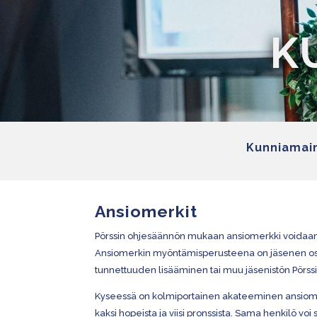
K
Kunniamain
Ansiomerkit
Pörssin ohjesäännön mukaan ansiomerkki voidaan my
Ansiomerkin myöntämisperusteena on jäsenen osoit
tunnettuuden lisääminen tai muu jäsenistön Pörss
Kyseessä on kolmiportainen akateeminen ansiomerk
kaksi hopeista ja viisi pronssista. Sama henkilö