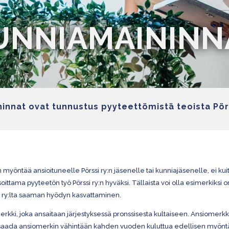
UNNIAMAININN
innat ovat tunnustus pyyteettömistä teoista Pör
öntää ansioituneelle Pörssi ry:n jäsenelle tai kunniajäsenelle, ei kuit
tama pyyteetön työ Pörssi ry:n hyväksi. Tällaista voi olla esimerkiksi
i ry:lta saaman hyödyn kasvattaminen.
ki, joka ansaitaan järjestyksessä pronssisesta kultaiseen. Ansiomerkke
 voi saada ansiomerkin vähintään kahden vuoden kuluttua edellisen my