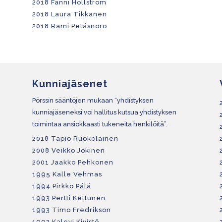
2018 Fanni Hollström
2018 Laura Tikkanen
2018 Rami Petäsnoro
Kunniajäsenet
Pörssin sääntöjen mukaan “yhdistyksen
kunniajäseneksi voi hallitus kutsua yhdistyksen
toimintaa ansiokkaasti tukeneita henkilöitä”.
2018 Tapio Ruokolainen
2008 Veikko Jokinen
2001 Jaakko Pehkonen
1995 Kalle Vehmas
1994 Pirkko Pälä
1993 Pertti Kettunen
1993 Timo Fredrikson
1992 Kalevi Kivistö