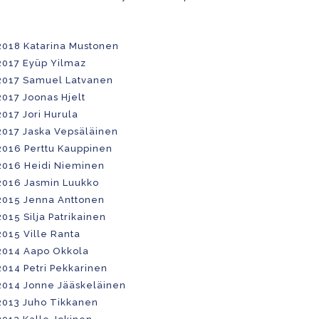
2018 Katarina Mustonen
2017 Eyüp Yilmaz
2017 Samuel Latvanen
2017 Joonas Hjelt
2017 Jori Hurula
2017 Jaska Vepsäläinen
2016 Perttu Kauppinen
2016 Heidi Nieminen
2016 Jasmin Luukko
2015 Jenna Anttonen
2015 Silja Patrikainen
2015 Ville Ranta
2014 Aapo Okkola
2014 Petri Pekkarinen
2014 Jonne Jääskeläinen
2013 Juho Tikkanen