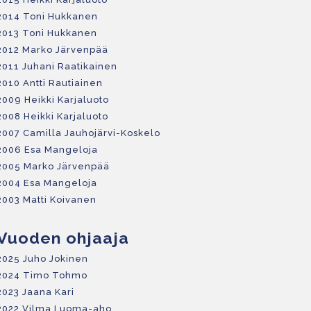
2014 Toni Hukkanen
2013 Toni Hukkanen
2012 Marko Järvenpää
2011 Juhani Raatikainen
2010 Antti Rautiainen
2009 Heikki Karjaluoto
2008 Heikki Karjaluoto
2007 Camilla Jauhojärvi-Koskelo
2006 Esa Mangeloja
2005 Marko Järvenpää
2004 Esa Mangeloja
2003 Matti Koivanen
Vuoden ohjaaja
2025 Juho Jokinen
2024 Timo Tohmo
2023 Jaana Kari
2022
Vilma Luoma-aho