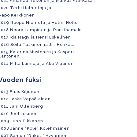
2021 Amanda Rekonen ja Markus Ala-Kasari
2020 Terhi Halmetoja ja
Aapo Kerkkonen
2019 Roope Niemelä ja Helmi Hollo
2018 Noora Lampinen ja Roni Ihamäki
2017 Ida Nagy ja Henri Eskelinen
2016 Soila Taskinen ja Jiri Honkala
2015 Katarina Mustonen ja Kasperi
Kantonen
2014 Milla Lumioja ja Aku Viljanen
Vuoden fuksi
2013 Elias Kiljunen
2012 Jaska Vepsäläinen
2011 Jani Ollenberg
2010 Joel Jokinen
2009 Juho Tikkanen
2008 Janne “Kole” Kolehmainen
2007 Samuli “Duke’s” Hyvärinen