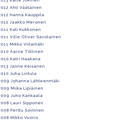
2013 Kalle Jokinen
2012 Ahti Väätäinen
2012 Hanna Kauppila
2012 Jaakko Meronen
2011 Kati Kukkonen
2011 Ville Oliver Savolainen
2011 Mikko Viitamäki
2010 Aarne Töllinen
2010 Katri Haakana
2013 Janne Keisanen
2010 Juha Lintula
2009 Johanna Lähteenmäki
2009 Miika Lipiäinen
2009 Juho Kankaala
2008 Lauri Sipponen
2008 Perttu Soininen
2008 Mikko Vuorio