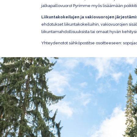
jalkapallovuoro! Pyrimme myös lisäämään poikkitie
Liikuntakokeilujen ja vakiovuorojen järjestämi
ehdotukset liikuntakokeiluihin, vakiovuorojen sisältö
liikuntamahdollisuuksista tai omaat hyvän kehitys
Yhteydenotot sähköpostitse osoitteeseen:
sopojao