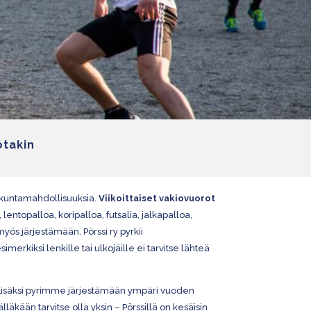
otakin
iikuntamahdollisuuksia.
Viikoittaiset vakiovuorot
entopalloa, koripalloa, futsalia, jalkapalloa,
myös järjestämään. Pörssi ry pyrkii
kiksi lenkille tai ulkojäille ei tarvitse lähteä
 Lisäksi pyrimme järjestämään ympäri vuoden
kään tarvitse olla yksin – Pörssillä on kesäisin