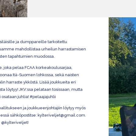
siläisille ja dumppareille tarkoitettu
aluamme mahdollistaa urheilun harrastamisen
kisten tapahtumien muodossa.
ue, joka pelaa FCAA korkeakoulusarjaa,
sioonaa Itä-Suomen lohkossa, sekä naisten
alin harraste ykköstä. Lisää joukkueita eri
sta löytyy! JKV:ssa pelataan tosissaan, mutta
osataan juhlia! #pelaajajuhlii
hallitukseen ja joukkueenjohtajiin löytyy myös
eydessä sähköpostitse: kylteriveljet@gmail.com.
@kylteriveljet!