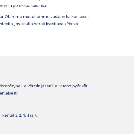
emmin porukkaa toisiinsa.
sa
. Otamme mielellämme vastaan kaikenlaiset
yhteyttä, jos sinulla herää kysyttävää Pörssin
isteröityneille Pörssin jäsenille. Vuorot pyörivät
nlaisesti:
kentät 1, 2, 3, 4 ja 5.