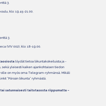
nttä 3.
koulu, klo: 19.45-21.00.
enttä 3.
eca (VIV 002), klo: 18-19.00.
taosiosta
löydät tietoa liikuntakokeiluista ja -
, sekä yleisesti kaiken ajankohtaisen tiedon
ovuorolle on myös oma Telegram-ryhmänsä. Mikäli
linkit ”Pörssin liikunta” ryhmästä.
 tai satunnaisesti taitotasosta riippumatta –