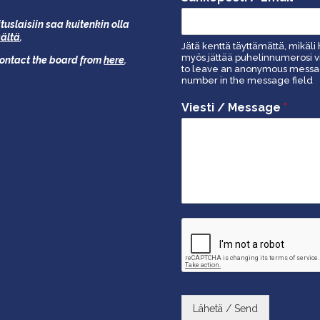
tuslaisiin saa kuitenkin olla
äältä
.
Jätä kenttä täyttämättä, mikäli 
myös jättää puhelinnumerosi vi
 contact the board from
here
.
to leave an anonymous message
number in the message field
Viesti / Message
*
Lähetä / Send