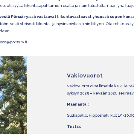
teellisyyttä liikuntatapahtumien osalta ja näin tutustuttamaan yhä laaj
sestä Pörssi ry:ssä vastaavat liikuntavastaavat yhdessä sopon kans
ön, sekä yleisesti liikunta- ja hyvinvointiasioihin liittyen. Ota rohkeasti 
idean!
sto@porssiry.fi
Vakiovuorot
Vakiovuorot ovat ilmaisia kaikille rek
syksyn 2025 – kevään 2026 seuraava
Maanantai:
Sulkapallo, Hipposhalli klo: 19-20.00, 
Tiistai: