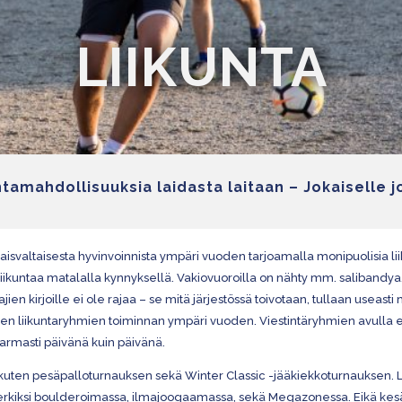
LIIKUNTA
ntamahdollisuuksia laidasta laitaan – Jokaiselle j
onaisvaltaisesta hyvinvoinnista ympäri vuoden tarjoamalla monipuolisia l
iikuntaa matalalla kynnyksellä. Vakiovuoroilla on nähty mm. salibandya, l
ien kirjoille ei ole rajaa – se mitä järjestössä toivotaan, tullaan useasti 
iikuntaryhmien toiminnan ympäri vuoden. Viestintäryhmien avulla esimer
 varmasti päivänä kuin päivänä.
kuten pesäpalloturnauksen sekä Winter Classic -jääkiekkoturnauksen.
rkiksi boulderoimassa, ilmajoogaamassa, sekä Megazonessa. Eikä kesällä