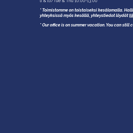
ti & to/Tue & Thu 10.00-13.00 *
* Toimistomme on toistaiseksi kesälomalla. Halli
yhteyksissä myös kesällä,
yhteystiedot löydät
t
* Our office is on summer vacation. You can still