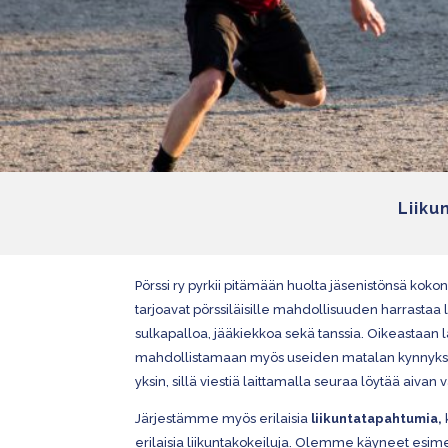
Liiku
Pörssi ry pyrkii pitämään huolta jäsenistönsä kok
tarjoavat pörssiläisille mahdollisuuden harrastaa l
sulkapalloa, jääkiekkoa sekä tanssia. Oikeastaan laj
mahdollistamaan myös useiden matalan kynnyksen l
yksin, sillä viestiä laittamalla seuraa löytää aivan
Järjestämme myös erilaisia
liikuntatapahtumia,
erilaisia liikuntakokeiluja. Olemme käyneet esime