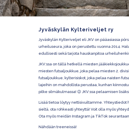
Jyväskylän Kylteriveljet ry
Jyväskylän
Kylteriveljet eli JKV on pääasiassa pörs
urheiluseura, joka on perustettu vuonna 2014. H
edullisesti sekä tarjota hauskanpitoa urheiluhen
JKV:ssa on tällä hetkellä miesten jääkiekkojoukk
miesten futsaljoukkue, joka pelaa miesten 2. divi
futsaljoukkue, kylterisiskot, joka pelaa naisten futs
lajeihin on mahdollista perustaa, kunhan kiinnostu
pilke silmäkulmassa! 😉 JKV:ssa pelaamisen lisäksi 
Lisää tietoa löytyy nettisivuiltamme. Yhteystiedot 
sieltä, ota rohkeasti yhteyttä! Voit olla myös yht
Ota myös meidän Instagram ja TikTok seurantaan 
Nähdään treeneissä!