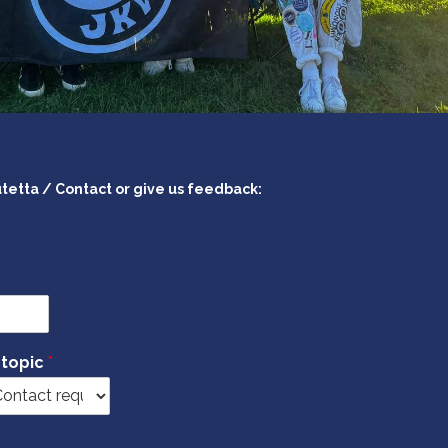
utetta / Contact or give us feedback:
 topic
*