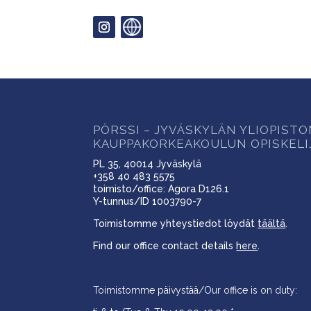
PÖRSSI – JYVÄSKYLÄN YLIOPIST
KAUPPAKORKEAKOULUN OPISKELI
PL 35, 40014 Jyväskylä
+358 40 483 5575
toimisto/office: Agora D126.1
Y-tunnus/ID 1003790-7
Toimistomme yhteystiedot löydät
täältä
.
Find our office contact details
here
.
Toimistomme päivystää/Our office is on duty: