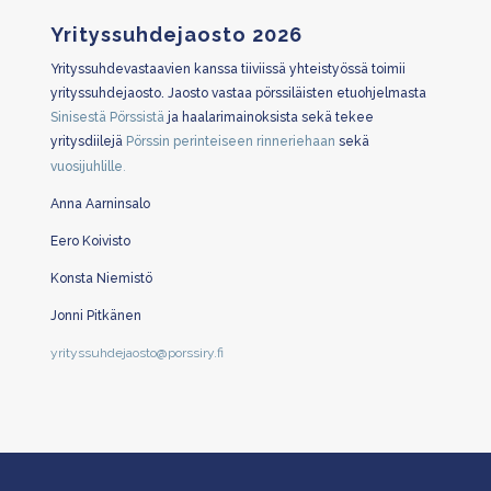
Yrityssuhdejaosto 2026
Yrityssuhdevastaavien kanssa tiiviissä yhteistyössä toimii
yrityssuhdejaosto. Jaosto vastaa pörssiläisten etuohjelmasta
Sinisestä Pörssistä
ja haalarimainoksista sekä tekee
yritysdiilejä
Pörssin perinteiseen rinneriehaan
sekä
vuosijuhlille
.
Anna Aarninsalo
Eero Koivisto
Konsta Niemistö
Jonni Pitkänen
yrityssuhdejaosto@porssiry.fi