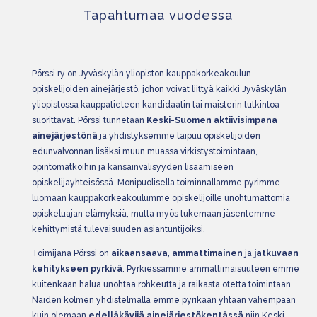
Tapahtumaa vuodessa
Pörssi ry on Jyväskylän yliopiston kauppakorkeakoulun
opiskelijoiden ainejärjestö, johon voivat liittyä kaikki Jyväskylän
yliopistossa kauppatieteen kandidaatin tai maisterin tutkintoa
suorittavat. Pörssi tunnetaan
Keski-Suomen aktiivisimpana
ainejärjestönä
ja yhdistyksemme taipuu opiskelijoiden
edunvalvonnan lisäksi muun muassa virkistystoimintaan,
opintomatkoihin ja kansainvälisyyden lisäämiseen
opiskelijayhteisössä. Monipuolisella toiminnallamme pyrimme
luomaan kauppakorkeakoulumme opiskelijoille unohtumattomia
opiskeluajan elämyksiä, mutta myös tukemaan jäsentemme
kehittymistä tulevaisuuden asiantuntijoiksi.
Toimijana Pörssi on
aikaansaava
,
ammattimainen
ja
jatkuvaan
kehitykseen pyrkivä
. Pyrkiessämme ammattimaisuuteen emme
kuitenkaan halua unohtaa rohkeutta ja raikasta otetta toimintaan.
Näiden kolmen yhdistelmällä emme pyrikään yhtään vähempään
kuin olemaan
edelläkävijä
ainejärjestökentässä
niin Keski-