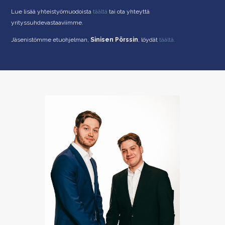
Lue lisää yhteistyömuodoista
täältä
tai ota yhteyttä
yrityssuhdevastaaviimme.
Jäsenistömme etuohjelman,
Sinisen Pörssin
, löydät
täältä.