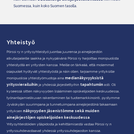
Suomessa, kuin koko Suomen tasolla.
Yhteistyö
Pörssi ry:n yritysyhteistyö juontaa juurensa jo ainejärjestön
alkutaipaleille saakka ja nykypäivänä Pörssi ry harjoittaa monipuolista
yhteistyötä eri yritysten kanssa. Meille on tärkeää, että molemmat
osapuolet hyötyvät yhteistyöstä ja näin ollen, tarjoamme yrityksille
monipuolisia yhteistyömuotoja aina
medianäkyvyyksistä
yritysvierailuihin
ja yhdessä järjestettyihin
tapahtumiin
asti. Oli
kyseessä sitten näkyvyyden lisääminen opiskelijoiden keskuudessa,
työnantajamielikuvan rakentaminen tai tuotemarkkinointi, pystymme
Jyväskylän suurimpana ja tunnetuimpana ainejärjestönä takaamaan
yrityksen
näkyvyyden jäsenistömme sekä muiden
ainejärjestöjen opiskelijoiden keskuudessa
.
Yritysyhteistöiden ylläpidosta ja kehittämisestä vastaa Pörssi ry:n
yrityssuhdevastaavat yhdessä yrityssuhdejaoston kanssa.