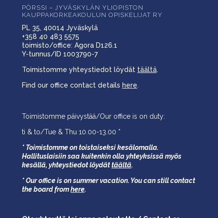
PÖRSSI – JYVÄSKYLÄN YLIOPISTON
KAUPPAKORKEAKOULUN OPISKELIJAT RY
PL 35, 40014 Jyväskylä
+358 40 483 5575
toimisto/office: Agora D126.1
Y-tunnus/ID 1003790-7
Toimistomme yhteystiedot löydät
täältä
.
Find our office contact details
here
.
Toimistomme päivystää/Our office is on duty:
ti & to/Tue & Thu 10.00-13.00 *
* Toimistomme on toistaiseksi kesälomalla.
Hallituslaisiin saa kuitenkin olla yhteyksissä myös
kesällä,
yhteystiedot löydät
täältä
.
* Our office is on summer vacation. You can still contact
the board from
here
.