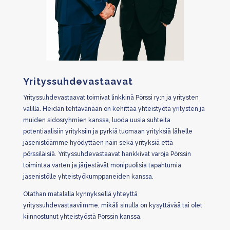
Yrityssuhdevastaavat
Yrityssuhdevastaavat toimivat linkkinä Pörssi ry:n ja yritysten
välillä. Heidän tehtävänään on kehittää yhteistyötä yritysten ja
muiden sidosryhmien kanssa, luoda uusia suhteita
potentiaalisiin yrityksiin ja pyrkiä tuomaan yrityksiä lähelle
jäsenistöämme hyödyttäen näin sekä yrityksiä että
pörssiläisiä. Yrityssuhdevastaavat hankkivat varoja Pörssin
toimintaa varten ja järjestävät monipuolisia tapahtumia
jäsenistölle yhteistyökumppaneiden kanssa.
Otathan matalalla kynnyksellä yhteyttä
yrityssuhdevastaaviimme, mikäli sinulla on kysyttävää tai olet
kiinnostunut yhteistyöstä Pörssin kanssa.