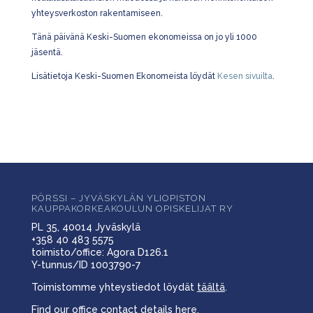
yhteysverkoston rakentamiseen.
Tänä päivänä Keski-Suomen ekonomeissa on jo yli 1000
jäsentä.
Lisätietoja Keski-Suomen Ekonomeista löydät
Kesen sivuilta
.
PÖRSSI – JYVÄSKYLÄN YLIOPISTON
KAUPPAKORKEAKOULUN OPISKELIJAT RY
PL 35, 40014 Jyväskylä
+358 40 483 5575
toimisto/office: Agora D126.1
Y-tunnus/ID 1003790-7
Toimistomme yhteystiedot löydät
täältä
.
Find our office contact details
here
.