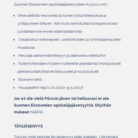
Suomen Ekonomien opiskelijajäsenyyteen kuuluu mm.:
Oikeudellista neuvontaa ja tukea työsuhdeasioissa ja
yrittäjyyteen liittyen. Voit myös tarkistuttaa työsopimuksesi
juristeillamme ennen allekirjoittamista
Urapalvelut webinaarien, uraklinikoiden ja ryhmäsparrausten
muodossa
Neuvoja palkanmäärittelyyn ja palkkaneuvotteluihin
Kylteriyhteisöjen/kyllien kyltereille järjestämät monipuoliset
paikkakuntakohtaiset tilaisuudet ja koulutukset
Ekonomi-lehti
Kauppalehti-digi (1.10.2022-31.5.2023)
Jos et ole vielä Pörssin jäsen tai hallussasi ei ole
Suomen Ekonomien opiskelijajäsenyyttä, liitythän
mukaan
täältä
.
TÄYSJÄSENYYS
Tutustu mitä kaikkea täysjäsenyys pitää sisällään. Liittyessäsi