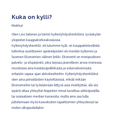
Kuka on kylli?
Moikka!
Olen Leo Salonen ja toimin kylteriyhdyshenkilönä Jyväskylän
yliopiston kauppakorkeakoulussa.
Kylteriyhdyshenkilö, eli tutummin kylli, on kauppatieteellistä
tutkintoa suorittavien opiskelijoiden eli meidän kylterien ja
Suomen Ekonomien välinen linkki. Ekonomit on monipuolinen
palvelu- ja etujärjestö, joka tarjoaa jäsenilleen arvoa monessa
muodossa aina koulutuspolitiikasta ja edunvalvonnasta
erilaisiin vapaa-ajan aktiviteetteihin. Kylteriyhdyshenkilönä
olen aina pörssiläisten käytettävissä, mikäli mikään
Ekonomeihin tai työelämään liittyvä asia mietityttää, älä siis
epäröi ottaa yhteyttä! Nopeiten minut tavoittaa sähköpostilla
tai sosiaalisen median kanavista, mutta aina saa tulla
juttelemaan myös kasvotusten tapahtumien yhteydessä tai
niiden ulkopuolellakin.