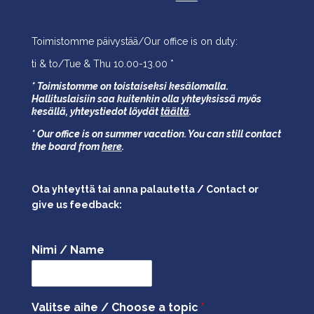
Toimistomme päivystää/Our office is on duty:
ti & to/Tue & Thu 10.00-13.00 *
* Toimistomme on toistaiseksi kesälomalla.
Hallituslaisiin saa kuitenkin olla yhteyksissä myös
kesällä,
yhteystiedot löydät
täältä
.
* Our office is on summer vacation. You can still contact
the board from
here
.
Ota yhteyttä tai anna palautetta / Contact or
give us feedback:
Nimi / Name
Valitse aihe / Choose a topic
*