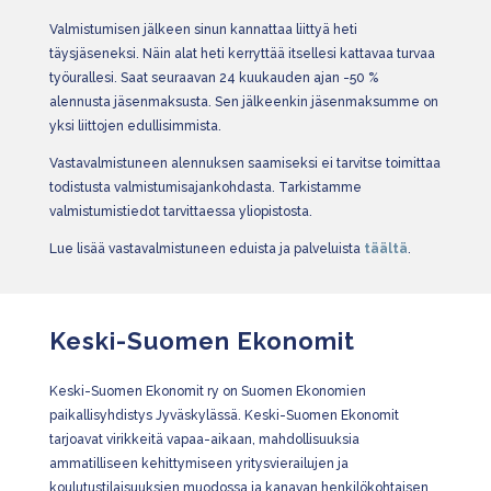
Valmistumisen jälkeen sinun kannattaa liittyä heti
täysjäseneksi. Näin alat heti kerryttää itsellesi kattavaa turvaa
työurallesi. Saat seuraavan 24 kuukauden ajan -50 %
alennusta jäsenmaksusta. Sen jälkeenkin jäsenmaksumme on
yksi liittojen edullisimmista.
Vastavalmistuneen alennuksen saamiseksi ei tarvitse toimittaa
todistusta valmistumisajankohdasta. Tarkistamme
valmistumistiedot tarvittaessa yliopistosta.
Lue lisää vastavalmistuneen eduista ja palveluista
täältä
.
Keski-Suomen Ekonomit
Keski-Suomen Ekonomit ry on Suomen Ekonomien
paikallisyhdistys Jyväskylässä. Keski-Suomen Ekonomit
tarjoavat virikkeitä vapaa-aikaan, mahdollisuuksia
ammatilliseen kehittymiseen yritysvierailujen ja
koulutustilaisuuksien muodossa ja kanavan henkilökohtaisen