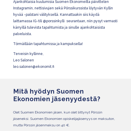
Ajankohtaisia kuulumisia Suomen Ekonomeilta päivittelen
Instagramin, nettisivujen sekä Pörssikurssista löytyvän Kyllin
hyvää -palstani välityksellä. Kannattaakin siis käydä
laittamassa IG-tili @porssinkylli seurantaan, niin pysyt varmasti
kärryillä tulevista tapahtumista ja sinulle ajankohtaisista
palveluista.
Törmäillään tapahtumissa ja kampuksella!
Terveisin kyllinne,
Leo Salonen
leo.salonen@ekonomit.fi
Mitä hyödyn Suomen
Ekonomien jäsenyydestä?
Olet Suomen Ekonomien jäsen, kun olet liittynyt Pörssin
jäseneksi. Suomen Ekonomien opiskelijajäsenyys on maksuton,
mutta Pörssin jäsenmaksu on 40 €.