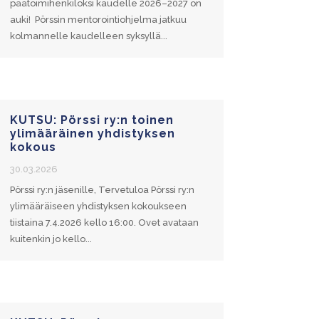
päätoimihenkilöksi kaudelle 2026–2027 on
auki! Pörssin mentorointiohjelma jatkuu
kolmannelle kaudelleen syksyllä...
KUTSU: Pörssi ry:n toinen
ylimääräinen yhdistyksen
kokous
30.03.2026
Pörssi ry:n jäsenille, Tervetuloa Pörssi ry:n
ylimääräiseen yhdistyksen kokoukseen
tiistaina 7.4.2026 kello 16:00. Ovet avataan
kuitenkin jo kello...