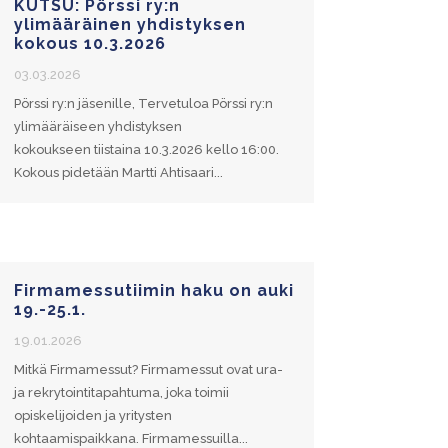
KUTSU: Pörssi ry:n
ylimääräinen yhdistyksen
kokous 10.3.2026
03.03.2026
Pörssi ry:n jäsenille, Tervetuloa Pörssi ry:n
ylimääräiseen yhdistyksen
kokoukseen tiistaina 10.3.2026 kello 16:00.
Kokous pidetään Martti Ahtisaari...
Firmamessutiimin haku on auki
19.-25.1.
19.01.2026
Mitkä Firmamessut? Firmamessut ovat ura-
ja rekrytointitapahtuma, joka toimii
opiskelijoiden ja yritysten
kohtaamispaikkana. Firmamessuilla...