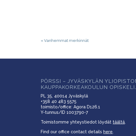
« Vanhemmat merkinnät
PÖRSSI – JYVÄSKYLÄN YLIOPIST
KAUPPAKORKEAKOULUN OPISKELI
PL 35, 40014 Jyväskylä
+358 40 483 5575
toimisto/office: Agora D126.1
Y-tunnus/ID 1003790-7
Toimistomme yhteystiedot löydät
täältä
.
Find our office contact details
here
.