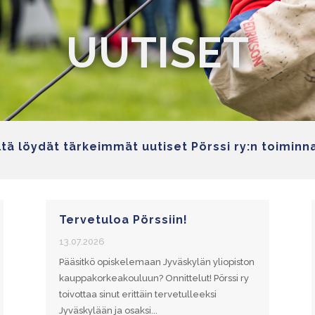
UUTISET
tä löydät tärkeimmät uutiset Pörssi ry:n toiminn
Tervetuloa Pörssiin!
13.07.2026
Pääsitkö opiskelemaan Jyväskylän yliopiston
kauppakorkeakouluun? Onnittelut! Pörssi ry
toivottaa sinut erittäin tervetulleeksi
Jyväskylään ja osaksi...