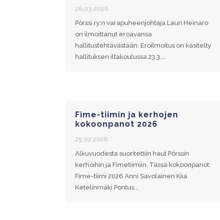
26.03.2026
Pörssi ry:n varapuheenjohtaja Lauri Heinaro
on ilmoittanut eroavansa
hallitustehtävästään. Eroilmoitus on käsitelty
hallituksen iltakoulussa 23.3....
Fime-tiimin ja kerhojen
kokoonpanot 2026
25.02.2026
Alkuvuodesta suoritettiin haut Pörssin
kerhoihin ja Fimetiimiin. Tässä kokoonpanot:
Fime-tiimi 2026 Anni Savolainen Kiia
Ketelinmäki Pontus...