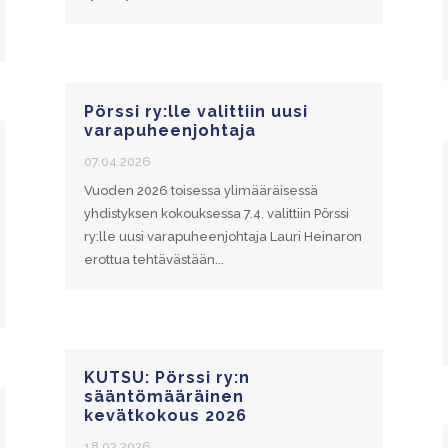
Pörssi ry:lle valittiin uusi
varapuheenjohtaja
07.04.2026
Vuoden 2026 toisessa ylimääräisessä
yhdistyksen kokouksessa 7.4. valittiin Pörssi
ry:lle uusi varapuheenjohtaja Lauri Heinaron
erottua tehtävästään...
KUTSU: Pörssi ry:n
sääntömääräinen
kevätkokous 2026
18.03.2026