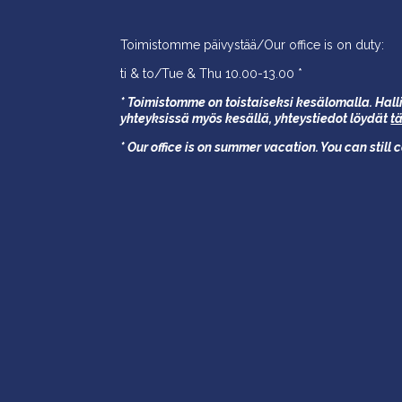
Toimistomme päivystää/Our office is on duty:
ti & to/Tue & Thu 10.00-13.00 *
* Toimistomme on toistaiseksi kesälomalla. Halli
yhteyksissä myös kesällä,
yhteystiedot löydät
t
* Our office is on summer vacation. You can still