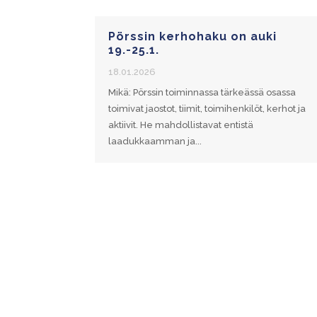
Pörssin kerhohaku on auki
19.-25.1.
18.01.2026
Mikä: Pörssin toiminnassa tärkeässä osassa
toimivat jaostot, tiimit, toimihenkilöt, kerhot ja
aktiivit. He mahdollistavat entistä
laadukkaamman ja...