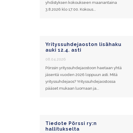
yhdistyksen kokoukseen maanantaina
3.8.2026 klo 17:00. Kokous...
Yrityssuhdejaoston lisähaku
auki 12.4. asti
08.04.2026
Pörssin yrityssuhdejaostoon haetaan yhtä
jäsentä vuoden 2026 loppuun asti. Mitä
yrityssuhdejaos? Yrityssuhdejaostossa
pääset mukaan luomaan ja...
Tiedote Pörssi ry:n
hallitukselta