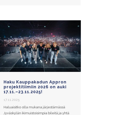
Haku Kauppakadun Appron
projektitiimiin 2026 on auki
17.11.–23.11.2025!
17.11.2025
Haluaisitko olla mukana järjestämässä
Jyväskylän ikimuistoisimpia bileitä ja yhtä