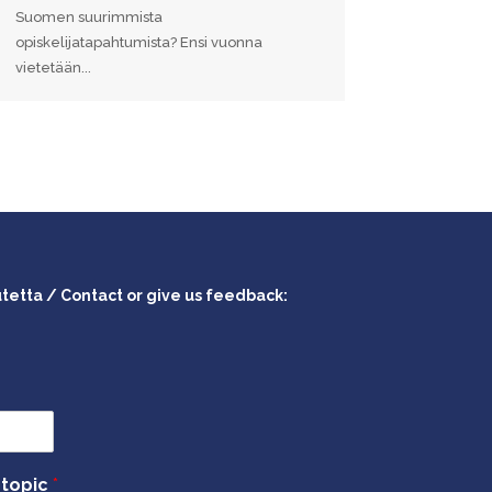
Suomen suurimmista
opiskelijatapahtumista? Ensi vuonna
vietetään...
utetta / Contact or give us feedback:
 topic
*