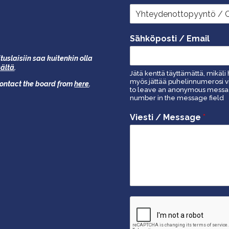
Sähköposti / Email
tuslaisiin saa kuitenkin olla
äältä
.
Jätä kenttä täyttämättä, mikäli 
myös jättää puhelinnumerosi vi
 contact the board from
here
.
to leave an anonymous message
number in the message field
Viesti / Message
*