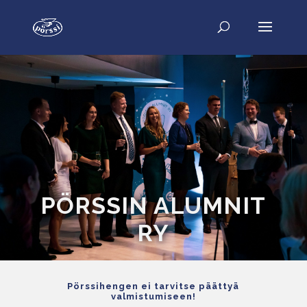
PÖRSSIN ALUMNIT
RY
Pörssihengen ei tarvitse päättyä
valmistumiseen!