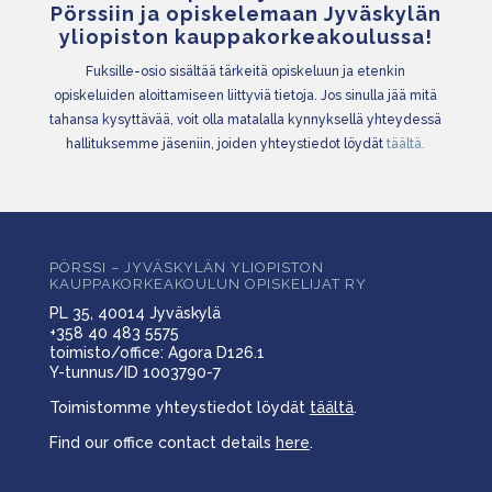
Pörssiin ja opiskelemaan Jyväskylän
yliopiston kauppakorkeakoulussa!
Fuksille-osio sisältää tärkeitä opiskeluun ja etenkin
opiskeluiden aloittamiseen liittyviä tietoja. Jos sinulla jää mitä
tahansa kysyttävää, voit olla matalalla kynnyksellä yhteydessä
hallituksemme jäseniin, joiden yhteystiedot löydät
täältä.
PÖRSSI – JYVÄSKYLÄN YLIOPISTON
KAUPPAKORKEAKOULUN OPISKELIJAT RY
PL 35, 40014 Jyväskylä
+358 40 483 5575
toimisto/office: Agora D126.1
Y-tunnus/ID 1003790-7
Toimistomme yhteystiedot löydät
täältä
.
Find our office contact details
here
.