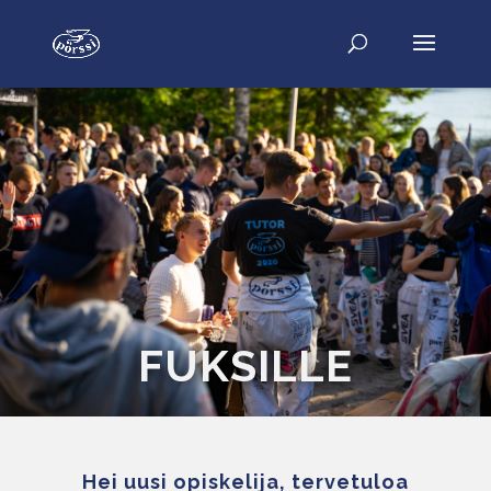
FUKSILLE
Hei uusi opiskelija, tervetuloa