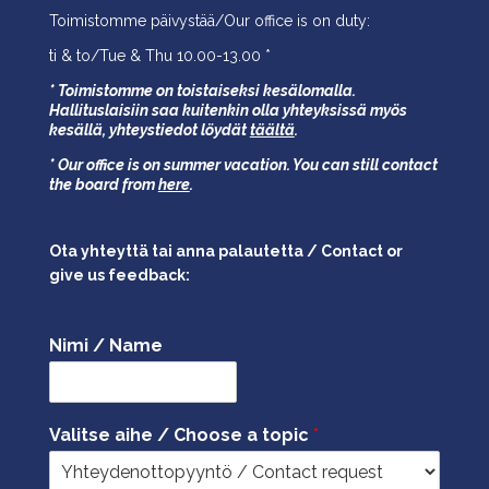
Toimistomme päivystää/Our office is on duty:
ti & to/Tue & Thu 10.00-13.00 *
* Toimistomme on toistaiseksi kesälomalla.
Hallituslaisiin saa kuitenkin olla yhteyksissä myös
kesällä,
yhteystiedot löydät
täältä
.
* Our office is on summer vacation. You can still contact
the board from
here
.
Ota yhteyttä tai anna palautetta / Contact or
give us feedback:
Nimi / Name
Valitse aihe / Choose a topic
*