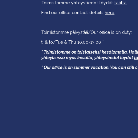
Toimistomme yhteystiedot löydät
täältä
.
Find our office contact details
here
.
Toimistomme päivystää/Our office is on duty:
ti & to/Tue & Thu 10.00-13.00 *
* Toimistomme on toistaiseksi kesälomalla. Halli
yhteyksissä myös kesällä,
yhteystiedot löydät
t
* Our office is on summer vacation. You can still