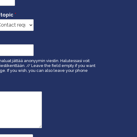
 topic
*
haluat jättää anonyymin viestin. Halutessasi voit
estikenttään. // Leave the field empty if you want
. If you wish, you can also leave your phone