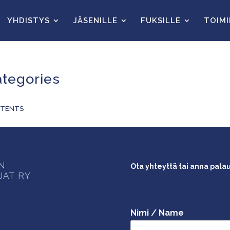
YHDISTYS
JÄSENILLE
FUKSILLE
TOIM
tegories
TENTS
ON
Ota yhteyttä tai anna pala
JAT RY
Nimi / Name