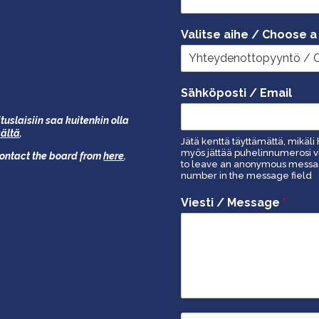
Valitse aihe / Choose a
Sähköposti / Email
tuslaisiin saa kuitenkin olla
äältä
.
Jätä kenttä täyttämättä, mikäli 
myös jättää puhelinnumerosi vi
 contact the board from
here
.
to leave an anonymous message
number in the message field
Viesti / Message
*