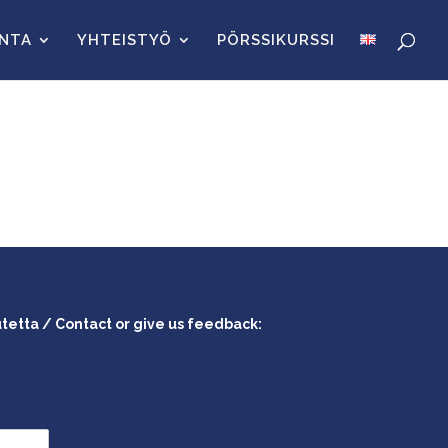
INTA
YHTEISTYÖ
PÖRSSIKURSSI
utetta / Contact or give us feedback: