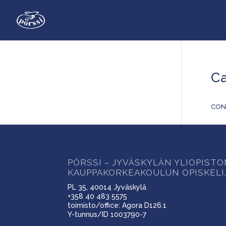
Ca
CON
PÖRSSI – JYVÄSKYLÄN YLIOPIST
KAUPPAKORKEAKOULUN OPISKELI
PL 35, 40014 Jyväskylä
+358 40 483 5575
toimisto/office: Agora D126.1
Y-tunnus/ID 1003790-7