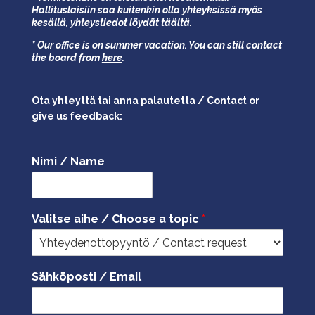
Hallituslaisiin saa kuitenkin olla yhteyksissä myös
kesällä,
yhteystiedot löydät
täältä
.
* Our office is on summer vacation. You can still contact
the board from
here
.
Ota yhteyttä tai anna palautetta / Contact or
give us feedback:
Nimi / Name
Valitse aihe / Choose a topic
*
Sähköposti / Email