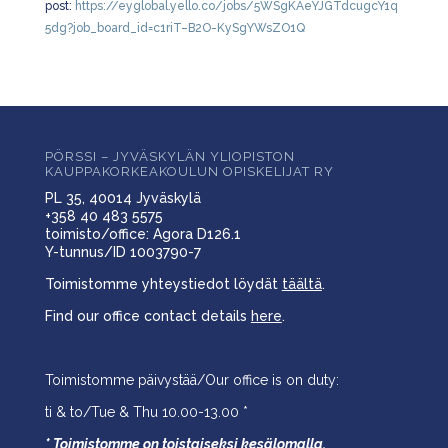
post:
https://eyglobal.yello.co/jobs/5WSgKAeYJGTdcugcY1q
5dg?job_board_id=c1riT–B2O-KySgYWsZO1Q
PÖRSSI – JYVÄSKYLÄN YLIOPISTON
KAUPPAKORKEAKOULUN OPISKELIJAT RY
PL 35, 40014 Jyväskylä
+358 40 483 5575
toimisto/office: Agora D126.1
Y-tunnus/ID 1003790-7
Toimistomme yhteystiedot löydät
täältä
.
Find our office contact details
here
.
Toimistomme päivystää/Our office is on duty:
ti & to/Tue & Thu 10.00-13.00 *
* Toimistomme on toistaiseksi kesälomalla.