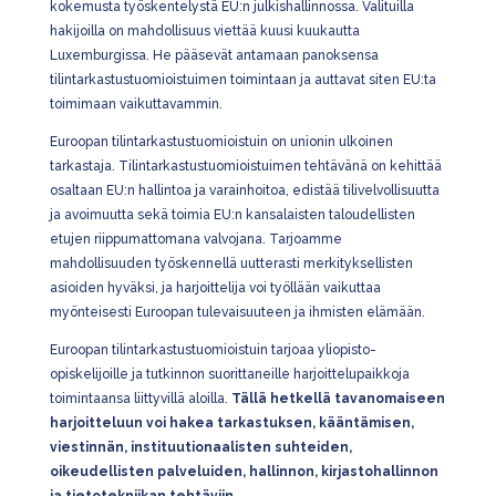
kokemusta työskentelystä EU:n julkishallinnossa. Valituilla
hakijoilla on mahdollisuus viettää kuusi kuukautta
Luxemburgissa. He pääsevät antamaan panoksensa
tilintarkastustuomioistuimen toimintaan ja auttavat siten EU:ta
toimimaan vaikuttavammin.
Euroopan tilintarkastustuomioistuin on unionin ulkoinen
tarkastaja. Tilintarkastustuomioistuimen tehtävänä on kehittää
osaltaan EU:n hallintoa ja varainhoitoa, edistää tilivelvollisuutta
ja avoimuutta sekä toimia EU:n kansalaisten taloudellisten
etujen riippumattomana valvojana. Tarjoamme
mahdollisuuden työskennellä uutterasti merkityksellisten
asioiden hyväksi, ja harjoittelija voi työllään vaikuttaa
myönteisesti Euroopan tulevaisuuteen ja ihmisten elämään.
Euroopan tilintarkastustuomioistuin tarjoaa yliopisto-
opiskelijoille ja tutkinnon suorittaneille harjoittelupaikkoja
toimintaansa liittyvillä aloilla.
Tällä hetkellä tavanomaiseen
harjoitteluun voi hakea tarkastuksen, kääntämisen,
viestinnän, instituutionaalisten suhteiden,
oikeudellisten palveluiden, hallinnon, kirjastohallinnon