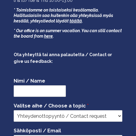
ti & to/Tue & Thu 10.00-13.00 *
* Toimistomme on toistaiseksi kesälomalla.
Hallituslaisiin saa kuitenkin olla yhteyksissä myös
kesällä,
yhteystiedot löydät
täältä
.
* Our office is on summer vacation. You can still contact
the board from
here
.
Ota yhteyttä tai anna palautetta / Contact or
give us feedback:
Nimi / Name
Valitse aihe / Choose a topic
*
Sähköposti / Email