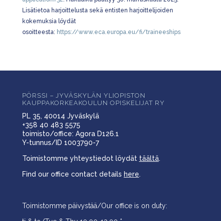
Lisätietoa harjoittelusta sekä entisten harjoittelijoiden
kokemuksia löydät
osoitteesta:
https://www.eca.europa.eu/fi/traineeships
PÖRSSI – JYVÄSKYLÄN YLIOPISTON
KAUPPAKORKEAKOULUN OPISKELIJAT RY
PL 35, 40014 Jyväskylä
+358 40 483 5575
toimisto/office: Agora D126.1
Y-tunnus/ID 1003790-7
Toimistomme yhteystiedot löydät
täältä
.
Find our office contact details
here
.
Toimistomme päivystää/Our office is on duty: