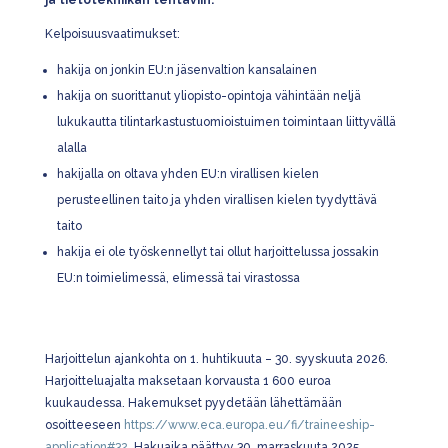
ja tietotekniikan tehtäviin.
Kelpoisuusvaatimukset:
hakija on jonkin EU:n jäsenvaltion kansalainen
hakija on suorittanut yliopisto-opintoja vähintään neljä
lukukautta tilintarkastustuomioistuimen toimintaan liittyvällä
alalla
hakijalla on oltava yhden EU:n virallisen kielen
perusteellinen taito ja yhden virallisen kielen tyydyttävä
taito
hakija ei ole työskennellyt tai ollut harjoittelussa jossakin
EU:n toimielimessä, elimessä tai virastossa
Harjoittelun ajankohta on 1. huhtikuuta – 30. syyskuuta 2026.
Harjoitteluajalta maksetaan korvausta 1 600 euroa
kuukaudessa. Hakemukset pyydetään lähettämään
osoitteeseen
https://www.eca.europa.eu/fi/traineeship-
application#32
. Hakuaika päättyy 30. marraskuuta 2025.