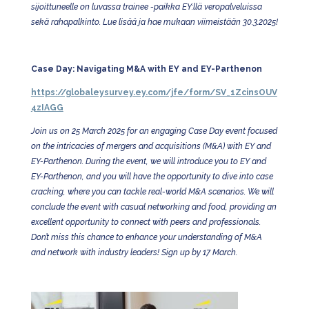
sijoittuneelle on luvassa trainee -paikka EY:llä veropalveluissa
sekä rahapalkinto. Lue lisää ja hae mukaan viimeistään 30.3.2025!
Case Day: Navigating M&A with EY and EY-Parthenon
https://globaleysurvey.ey.com/jfe/form/SV_1ZcinsOUV
4zIAGG
Join us on 25 March 2025 for an engaging Case Day event focused
on the intricacies of mergers and acquisitions (M&A) with EY and
EY-Parthenon. During the event, we will introduce you to EY and
EY-Parthenon, and you will have the opportunity to dive into case
cracking, where you can tackle real-world M&A scenarios. We will
conclude the event with casual networking and food, providing an
excellent opportunity to connect with peers and professionals.
Don’t miss this chance to enhance your understanding of M&A
and network with industry leaders! Sign up by 17 March.