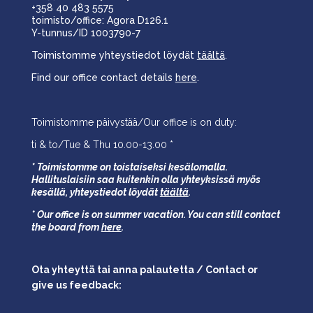
+358 40 483 5575
toimisto/office: Agora D126.1
Y-tunnus/ID 1003790-7
Toimistomme yhteystiedot löydät
täältä
.
Find our office contact details
here
.
Toimistomme päivystää/Our office is on duty:
ti & to/Tue & Thu 10.00-13.00 *
* Toimistomme on toistaiseksi kesälomalla.
Hallituslaisiin saa kuitenkin olla yhteyksissä myös
kesällä,
yhteystiedot löydät
täältä
.
* Our office is on summer vacation. You can still contact
the board from
here
.
Ota yhteyttä tai anna palautetta / Contact or
give us feedback: