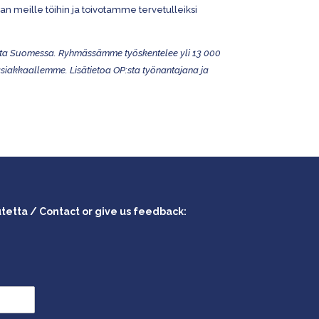
 meille töihin ja toivotamme tervetulleiksi
sta Suomessa. Ryhmässämme työskentelee yli 13 000
 asiakkaallemme. Lisätietoa OP:sta työnantajana ja
utetta / Contact or give us feedback: