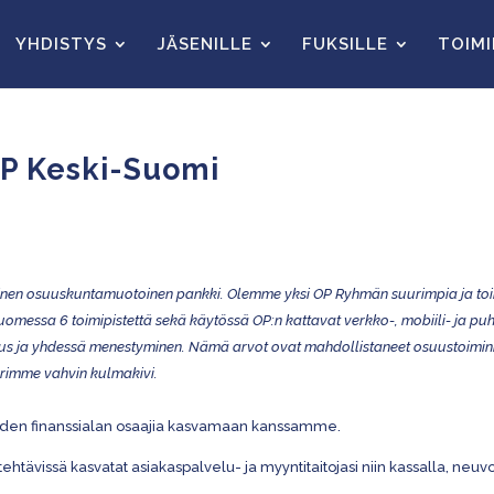
YHDISTYS
JÄSENILLE
FUKSILLE
TOIM
OP Keski-Suomi
inen osuuskuntamuotoinen pankki. Olemme yksi OP Ryhmän suurimpia ja to
messa 6 toimipistettä sekä käytössä OP:n kattavat verkko-, mobiili- ja puhe
suus ja yhdessä menestyminen. Nämä arvot ovat mahdollistaneet osuustoimi
urimme vahvin kulmakivi.
uden finanssialan osaajia kasvamaan kanssamme.
ka tehtävissä kasvatat asiakaspalvelu- ja myyntitaitojasi niin kassalla, n