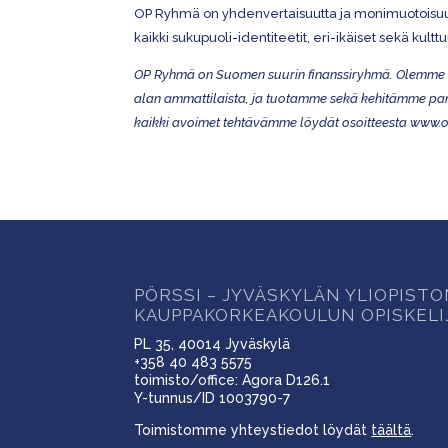
OP Ryhmä on yhdenvertaisuutta ja monimuotoisuut
kaikki sukupuoli-identiteetit, eri-ikäiset sekä kul
OP Ryhmä on Suomen suurin finanssiryhmä. Olemme a
alan ammattilaista, ja tuotamme sekä kehitämme pankki
kaikki avoimet tehtävämme löydät osoitteesta www.o
PÖRSSI – JYVÄSKYLÄN YLIOPIST
KAUPPAKORKEAKOULUN OPISKELI
PL 35, 40014 Jyväskylä
+358 40 483 5575
toimisto/office: Agora D126.1
Y-tunnus/ID 1003790-7
Toimistomme yhteystiedot löydät
täältä
.