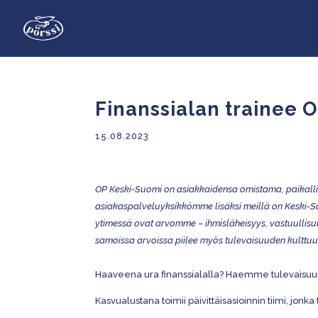
Finanssialan trainee 
15.08.2023
OP Keski-Suomi on asiakkaidensa omistama, paikall
asiakaspalveluyksikkömme lisäksi meillä on Keski-Suo
ytimessä ovat arvomme – ihmisläheisyys, vastuulli
samoissa arvoissa piilee myös tulevaisuuden kulttu
Haaveena ura finanssialalla? Haemme tulevaisu
Kasvualustana toimii päivittäisasioinnin tiimi, jon