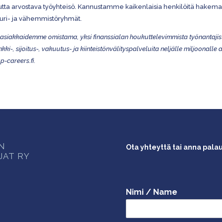
ta arvostava työyhteisö. Kannustamme kaikenlaisia henkilöitä hakemaan
ttuuri- ja vähemmistöryhmät.
siakkaidemme omistama, yksi finanssialan houkuttelevimmista työnantaji
-, sijoitus-, vakuutus- ja kiinteistönvälityspalveluita neljälle miljoonalle
p-careers.fi.
ON
Ota yhteyttä tai anna pala
JAT RY
Nimi / Name