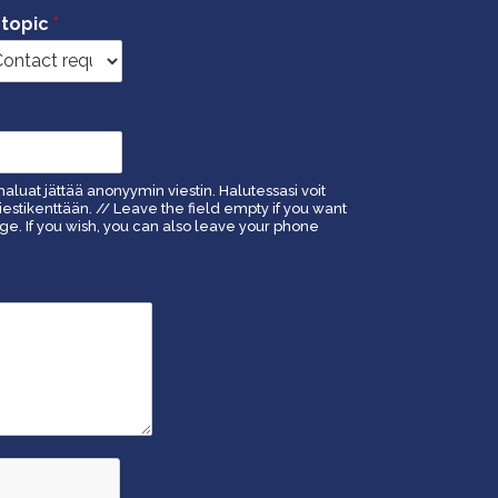
 topic
*
haluat jättää anonyymin viestin. Halutessasi voit
estikenttään. // Leave the field empty if you want
. If you wish, you can also leave your phone