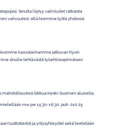
atapojasi. Sinulta löytyy valmiudet ratkaista
ainen vahvuutesi, sillä teemme työtä yhdessä
a. Toivomme kasvutarinamme jatkuvan hyvin
amme sinulle tehtävästä työehtosopimuksen
s mahdollisuutesi liikkua Keski-Suomen alueella.
in mielellään ma-pe 15:30-16:30, puh. 010 25
taan luottotiedot ja yritysyhteydet sekä teetetään