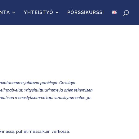
INTA
YHTEISTYÖ
PÖRSSIKURSSI
imialueemme johtavia pankkeja. Omistaja-
linpalvelut. Yrityskulttuurimme ja arjen tekemisen
nnallisen menestyksemme läpi vuosikymmenten, ja
euvonnassa, puhelimessa kuin verkossa.