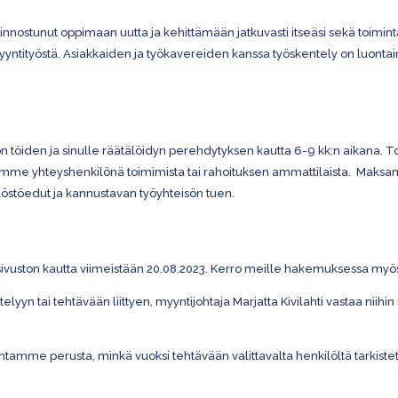
 kiinnostunut oppimaan uutta ja kehittämään jatkuvasti itseäsi sekä toimint
a myyntityöstä. Asiakkaiden ja työkavereiden kanssa työskentely on luont
nön töiden ja sinulle räätälöidyn perehdytyksen kautta 6-9 kk:n aikan
emme yhteyshenkilönä toimimista tai rahoituksen ammattilaista. Maks
östöedut ja kannustavan työyhteisön tuen.
-sivuston kautta viimeistään 20.08.2023. Kerro meille hakemuksessa myö
lyyn tai tehtävään liittyen, myyntijohtaja Marjatta Kivilahti vastaa niih
mintamme perusta, minkä vuoksi tehtävään valittavalta henkilöltä tarkiste