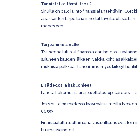
Tunnistatko tästä itsesi?
Sinulla on palo ja into finanssialan tehtäviin. Olet
asiakkaiden tarpeita ja innostut tavoitteellisest
menestyen.
Tarjoamme sinulle
Traineena tutustut finanssialaan helposti käytän
sujuneen kauden jälkeen, vaikka kohti asiakkaid
mukaista palkkaa. Tarjoamme myös kiitetyt henkil
Lisätiedot ja hakuohjeet
Lähetä hakemus ja ansioluettelosi op-careers.fi 
Jos sinulla on mielessä kysymyksiä meillä työskente
66503.
Finanssialalla luottamus ja vastuullisuus ovat toi
huumausainetesti.