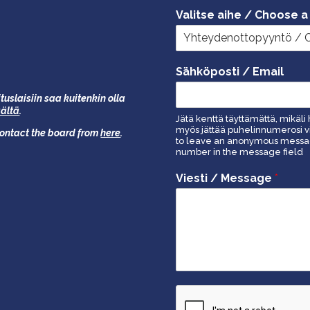
Valitse aihe / Choose a
Sähköposti / Email
tuslaisiin saa kuitenkin olla
äältä
.
Jätä kenttä täyttämättä, mikäli 
myös jättää puhelinnumerosi vi
 contact the board from
here
.
to leave an anonymous message
number in the message field
Viesti / Message
*