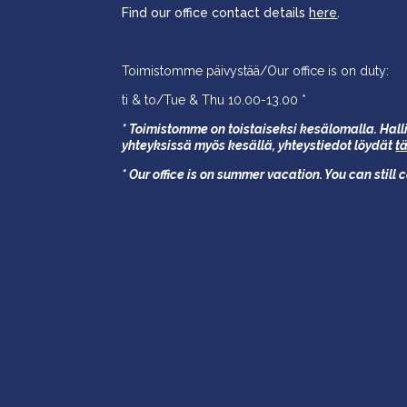
Find our office contact details
here
.
Toimistomme päivystää/Our office is on duty:
ti & to/Tue & Thu 10.00-13.00 *
* Toimistomme on toistaiseksi kesälomalla. Halli
yhteyksissä myös kesällä,
yhteystiedot löydät
t
* Our office is on summer vacation. You can still