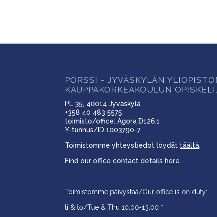
PÖRSSI – JYVÄSKYLÄN YLIOPIST
KAUPPAKORKEAKOULUN OPISKELI
PL 35, 40014 Jyväskylä
+358 40 483 5575
toimisto/office: Agora D126.1
Y-tunnus/ID 1003790-7
Toimistomme yhteystiedot löydät
täältä
.
Find our office contact details
here
.
Toimistomme päivystää/Our office is on duty:
ti & to/Tue & Thu 10.00-13.00 *