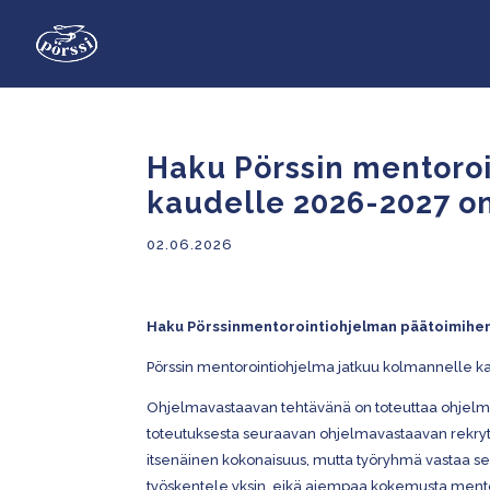
Haku Pörssin mentoro
kaudelle 2026-2027 on
02.06.2026
Haku Pörssinmentorointiohjelman päätoimihenk
Pörssin mentorointiohjelma jatkuu kolmannelle ka
Ohjelmavastaavan tehtävänä on toteuttaa ohjelma
toteutuksesta seuraavan ohjelmavastaavan rekrytoi
itsenäinen kokonaisuus, mutta työryhmä vastaa sen
työskentele yksin, eikä aiempaa kokemusta mento