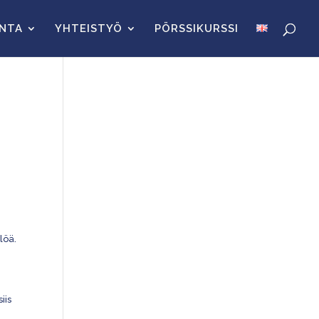
INTA
YHTEISTYÖ
PÖRSSIKURSSI
i
löä.
iis