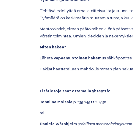
Tehtävä edellyttää oma-aloitteisuutta ja suunnitt
Työmäärä
on
keskimäärin
muutamia
tunteja
kuuk
Mentorointiohjelman päätoimihenkilönä pääset vai
Pörssin toimintaa. Omien ideoiden ja näkemyksien 
Miten hakea?
Lähetä
vapaamuotoinen hakemus
sähköpostitse
Hakijat haastatellaan mahdollisimman pian hakuaj
Lisätietoja saat ottamalla yhteyttä:
Jenniina Moisala
p. +358451160730
tai
Daniela Wärnhjelm
(edellinen mentorointiohjelman