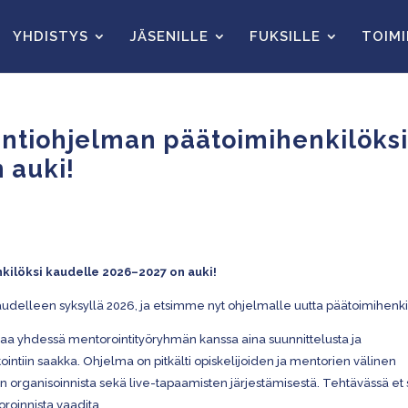
YHDISTYS
JÄSENILLE
FUKSILLE
TOIM
intiohjelman päätoimihenkilöks
 auki!
ilöksi kaudelle 2026–2027 on auki!
udelleen syksyllä 2026, ja etsimme nyt ohjelmalle uutta päätoimihenki
a yhdessä mentorointityöryhmän kanssa aina suunnittelusta ja
ntiin saakka. Ohjelma on pitkälti opiskelijoiden ja mentorien välinen
 organisoinnista sekä live-tapaamisten järjestämisestä. Tehtävässä et s
roinnista vaadita.