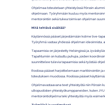
Ohjelmaa toteutetaan yhteistyössä Pörssin alumnie
ohjelmaan. Työryhmään kuuluu myös mentoroinnin 
mentorointiin sekä tukea toimivan ohjelman suunn
Mitä tehtävä sisältää?
Käytännössä pääset järjestämään kolme live-tapa
Työryhmä vastaa yhdessä ohjelman ideoinnista, a
Tapaamisia on järjestetty Helsingissä ja Jyväskyläs
Tapahtumiin on kutsuttu puhujia, joiden koordino
suunnittelee tulevia tapaamisia sekä työstää ohje
Roolissa pääset harjoittelemaan markkinointiin ja re
toteutuksen muodossa. Roolissa pääset käyttäm
Ohjelmavastaavana teet yhteistyötä niin Pörssin k
ulkopuolisten yhteistyökumppaneiden, kuten JY
mentorointiohjelma teki yhteistyötä myös esimer
Työmäärä ja vaatimukset