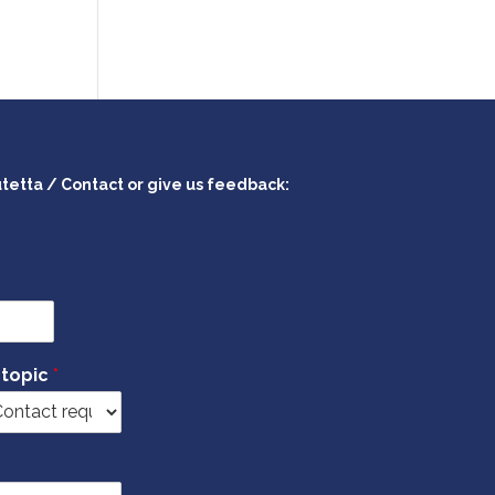
utetta / Contact or give us feedback:
 topic
*