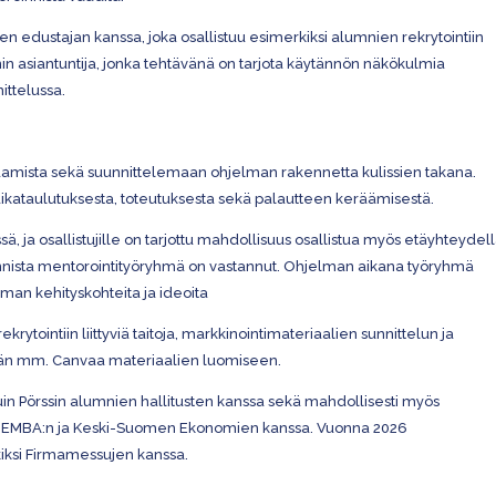
n edustajan kanssa, joka osallistuu esimerkiksi alumnien rekrytointiin
asiantuntija, jonka tehtävänä on tarjota käytännön näkökulmia
ittelussa.
amista sekä suunnittelemaan ohjelman rakennetta kulissien takana.
ikataulutuksesta, toteutuksesta sekä palautteen keräämisestä.
sä, ja osallistujille on tarjottu mahdollisuus osallistua myös etäyhteydell
innista mentorointityöryhmä on vastannut. Ohjelman aikana työryhmä
lman kehityskohteita ja ideoita
krytointiin liittyviä taitoja, markkinointimateriaalien sunnittelun ja
ään mm. Canvaa materiaalien luomiseen.
uin Pörssin alumnien hallitusten kanssa sekä mahdollisesti myös
U EMBA:n ja Keski-Suomen Ekonomien kanssa. Vuonna 2026
kiksi Firmamessujen kanssa.