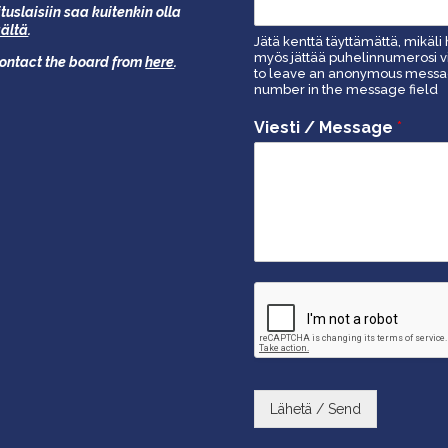
tuslaisiin saa kuitenkin olla
äältä
.
Jätä kenttä täyttämättä, mikäli 
myös jättää puhelinnumerosi vi
 contact the board from
here
.
to leave an anonymous message
number in the message field
Viesti / Message
*
Lähetä / Send