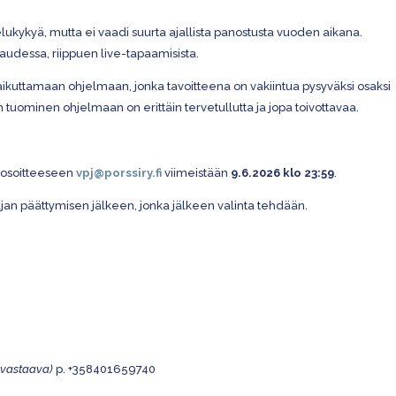
elukykyä, mutta ei vaadi
suur
ta
ajallis
ta
pan
ostusta
vuod
en
aikana
.
audessa
,
riippuen
live-
tapaamisista
.
kuttamaan ohjelmaan, jonka tavoitteena on vakiintua pysyväksi osaksi
tuominen ohjelmaan on erittäin tervetullutta ja jopa toivottavaa.
 osoitteeseen
vpj@porssiry.fi
viimeistään
9.6.2026 klo 23:59
.
an päättymisen jälkeen, jonka jälkeen valinta tehdään.
 vastaava)
p. +358401659740